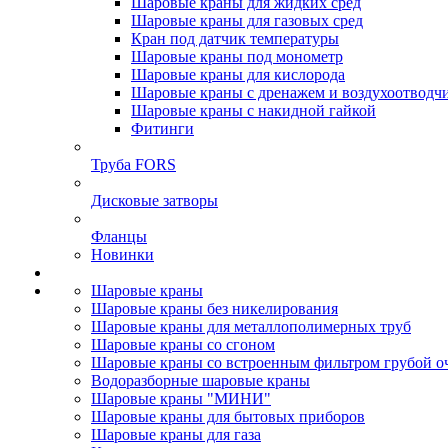
Шаровые краны для жидких сред
Шаровые краны для газовых сред
Кран под датчик температуры
Шаровые краны под монометр
Шаровые краны для кислорода
Шаровые краны с дренажем и воздухоотводч
Шаровые краны с накидной гайкой
Фитинги
Труба FORS
Дисковые затворы
Фланцы
Новинки
Шаровые краны
Шаровые краны без никелирования
Шаровые краны для металлополимерных труб
Шаровые краны со сгоном
Шаровые краны со встроенным фильтром грубой о
Водоразборные шаровые краны
Шаровые краны "МИНИ"
Шаровые краны для бытовых приборов
Шаровые краны для газа