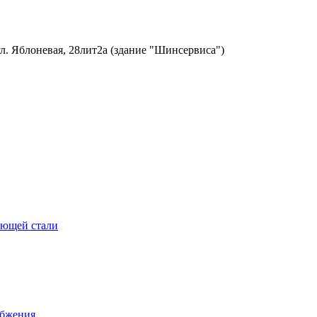
ул. Яблоневая, 28лит2а (здание "Шинсервиса")
еющей стали
абжения