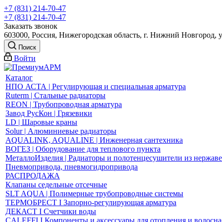
+7 (831) 214-70-47
+7 (831) 214-70-47
Заказать звонок
603000, Россия, Нижегородская область, г. Нижний Новгород, 
Поиск
Войти
Каталог
НПО АСТА | Регулирующая и специальная арматура
Ruterm | Стальные радиаторы
REON | Трубопроводная арматура
Завод РусКон | Грязевики
LD | Шаровые краны
Solur | Алюминиевые радиаторы
AQUALINK, AQUALINE | Инженерная сантехника
ВОГЕЗ | Оборудование для теплового пункта
МеталлоИзделия | Радиаторы и полотенцесушители из нержав
Пневмопривода, пневмогидропривода
РАСПРОДАЖА
Клапаны седельные отсечные
SLT AQUA | Полимерные трубопроводные системы
ТЕРМОБРЕСТ І Запорно-регулирующая арматура
ДЕКАСТ І Счетчики воды
CALEFFI І Компоненты и аксессуары для отопления и водосн