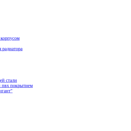
 корпусом
 радиатора
ей стали
и пвх покрытием
игант"