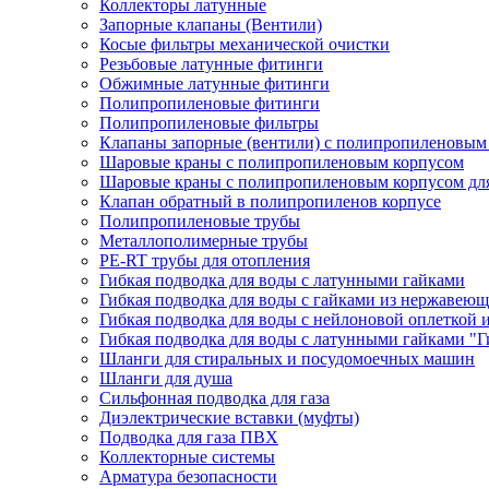
Коллекторы латунные
Запорные клапаны (Вентили)
Косые фильтры механической очистки
Резьбовые латунные фитинги
Обжимные латунные фитинги
Полипропиленовые фитинги
Полипропиленовые фильтры
Клапаны запорные (вентили) с полипропиленовым
Шаровые краны с полипропиленовым корпусом
Шаровые краны с полипропиленовым корпусом для
Клапан обратный в полипропиленов корпусе
Полипропиленовые трубы
Металлополимерные трубы
PE-RT трубы для отопления
Гибкая подводка для воды с латунными гайками
Гибкая подводка для воды с гайками из нержавеющ
Гибкая подводка для воды с нейлоновой оплеткой 
Гибкая подводка для воды с латунными гайками "Г
Шланги для стиральных и посудомоечных машин
Шланги для душа
Сильфонная подводка для газа
Диэлектрические вставки (муфты)
Подводка для газа ПВХ
Коллекторные системы
Арматура безопасности