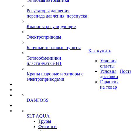
Тепловая автоматика
Регуляторы давления,
перепада давления, перепуска
Клапаны регулирующие
Электроприводы
Блочные тепловые пункты
Как купить
Теплообменники
Условия
пластинчатые ВТ
оплаты
Условия
Пост
Краны шаровые и затворы с
доставки
электроприводами
Гарантия
на товар
DANFOSS
SLT AQUA
Трубы
Фитинги