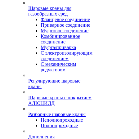
Шаровые краны для
газообразных сред
Фланцевое соединение
Приварное соединение
Муфтовое соединение
Комбинированное
соединение
Муфта/приварка
С электроизолирующим
соединением
С механическим
редуктором
Регулирующие шаровые
краны
Шаровые краны с покрытием
АЛЮЦИЛД
Разборные шаровые краны
Неполнопроходные
Полнопроходные
Дополнения