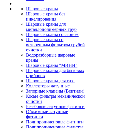
Шаровые краны
Шаровые краны без
никелирования
Шаровые краны для
металлополимерных труб
Шаровые краны со сгоном
Шаровые краны со
встроенным фильтром грубой
очистки
Водоразборные шаровые
краны
Шаровые краны "МИНИ"
Шаровые краны для бытовых
приборов
Шаровые краны для газа
Коллекторы латунные
Запорные клапаны (Вентили)
Косые фильтры механической
очистки
Резьбовые латунные фитинги
Обжимные латунные
фитинги
Полипропиленовые фитинги
Полипропиленовые фильтры