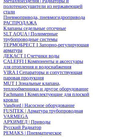
МеталлоИзделия | Радиаторы и
полотенцесушители из нержавеющей
стали
Пневмопривода, пневмогидропривода
РАСПРОДАЖА
Клапаны седельные отсечные
SLT AQUA | Полимерные
трубопроводные системы
ТЕРМОБРЕСТ І Запорно-регулирующая
арматура
ДЕКАСТ І Счетчики воды
CALEFFI І Компоненты и аксессуары
для отопления и водоснабжения
VIRA І Сепараторы и сопутствующая
паровая продукция
MUT І Зональные клапана,
теплообменники и другое оборудование
Fachmann І Комплектующие для плоской
кровли
Vandjord | Насосное оборудование
FUSITEK | Арматура трубопроводная
VARMEGA
АРХИМЕД | Приводы
Русский Радиатор
PEMAKS | Пневматическое