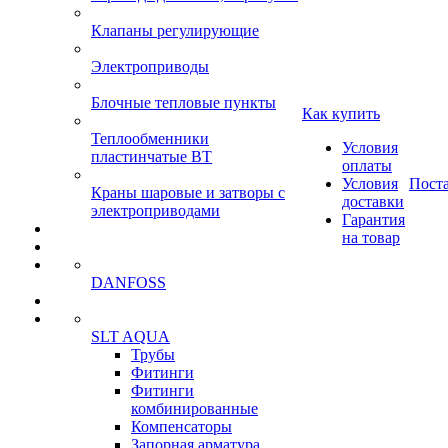
Клапаны регулирующие
Электроприводы
Блочные тепловые пункты
Как купить
Теплообменники
Условия
пластинчатые ВТ
оплаты
Условия
Пост
Краны шаровые и затворы с
доставки
электроприводами
Гарантия
на товар
DANFOSS
SLT AQUA
Трубы
Фитинги
Фитинги
комбинированные
Компенсаторы
Запорная арматура