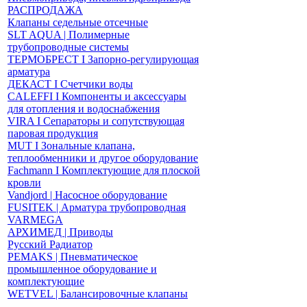
РАСПРОДАЖА
Клапаны седельные отсечные
SLT AQUA | Полимерные
трубопроводные системы
ТЕРМОБРЕСТ І Запорно-регулирующая
арматура
ДЕКАСТ І Счетчики воды
CALEFFI І Компоненты и аксессуары
для отопления и водоснабжения
VIRA І Сепараторы и сопутствующая
паровая продукция
MUT І Зональные клапана,
теплообменники и другое оборудование
Fachmann І Комплектующие для плоской
кровли
Vandjord | Насосное оборудование
FUSITEK | Арматура трубопроводная
VARMEGA
АРХИМЕД | Приводы
Русский Радиатор
PEMAKS | Пневматическое
промышленное оборудование и
комплектующие
WETVEL | Балансировочные клапаны