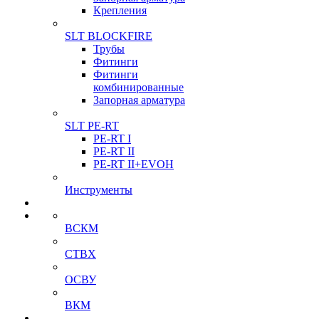
Крепления
SLT BLOCKFIRE
Трубы
Фитинги
Фитинги
комбинированные
Запорная арматура
SLT PE-RT
PE-RT I
PE-RT II
PE-RT II+EVOH
Инструменты
ВСКМ
СТВХ
ОСВУ
ВКМ