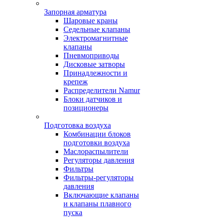
Запорная арматура
Шаровые краны
Седельные клапаны
Электромагнитные
клапаны
Пневмоприводы
Дисковые затворы
Принадлежности и
крепеж
Распределители Namur
Блоки датчиков и
позиционеры
Подготовка воздуха
Комбинации блоков
подготовки воздуха
Маслораспылители
Регуляторы давления
Фильтры
Фильтры-регуляторы
давления
Включающие клапаны
и клапаны плавного
пуска