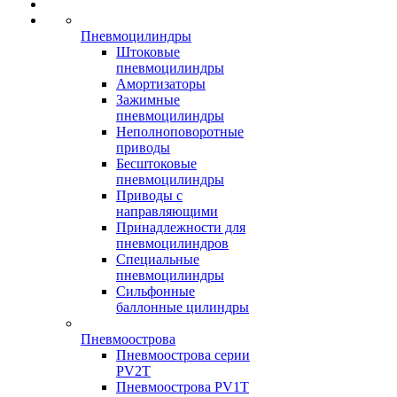
Пневмоцилиндры
Штоковые
пневмоцилиндры
Амортизаторы
Зажимные
пневмоцилиндры
Неполноповоротные
приводы
Бесштоковые
пневмоцилиндры
Приводы с
направляющими
Принадлежности для
пневмоцилиндров
Специальные
пневмоцилиндры
Сильфонные
баллонные цилиндры
Пневмоострова
Пневмоострова серии
PV2T
Пневмоострова PV1T