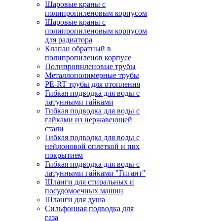
Шаровые краны с
полипропиленовым корпусом
Шаровые краны с
полипропиленовым корпусом
для радиатора
Клапан обратный в
полипропиленов корпусе
Полипропиленовые трубы
Металлополимерные трубы
PE-RT трубы для отопления
Гибкая подводка для воды с
латунными гайками
Гибкая подводка для воды с
гайками из нержавеющей
стали
Гибкая подводка для воды с
нейлоновой оплеткой и пвх
покрытием
Гибкая подводка для воды с
латунными гайками "Гигант"
Шланги для стиральных и
посудомоечных машин
Шланги для душа
Сильфонная подводка для
газа