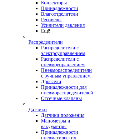
Коллекторы
Принадлежности
Влагоотделители
Ресиверы
Усилители давления
Ещё
Распределители
Распределители с
электроуправлением
Распределители с
пневмоуправлением
Пневмораспределители
с ручным управлением
Дроссели
Принадлежности для
пневмораспределителей
Отсечные клапаны
Датчики
Датчики положения
Манометры и
вакууметры
Принадлежности
пневматических