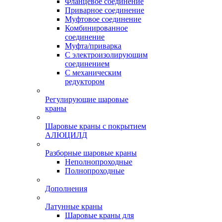
Фланцевое соединение
Приварное соединение
Муфтовое соединение
Комбинированное
соединение
Муфта/приварка
С электроизолирующим
соединением
С механическим
редуктором
Регулирующие шаровые
краны
Шаровые краны с покрытием
АЛЮЦИЛД
Разборные шаровые краны
Неполнопроходные
Полнопроходные
Дополнения
Латунные краны
Шаровые краны для