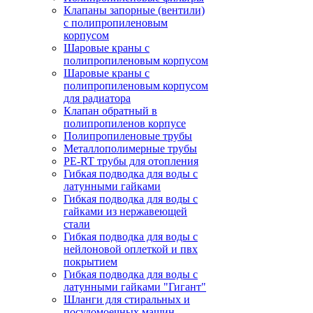
Клапаны запорные (вентили)
с полипропиленовым
корпусом
Шаровые краны с
полипропиленовым корпусом
Шаровые краны с
полипропиленовым корпусом
для радиатора
Клапан обратный в
полипропиленов корпусе
Полипропиленовые трубы
Металлополимерные трубы
PE-RT трубы для отопления
Гибкая подводка для воды с
латунными гайками
Гибкая подводка для воды с
гайками из нержавеющей
стали
Гибкая подводка для воды с
нейлоновой оплеткой и пвх
покрытием
Гибкая подводка для воды с
латунными гайками "Гигант"
Шланги для стиральных и
посудомоечных машин