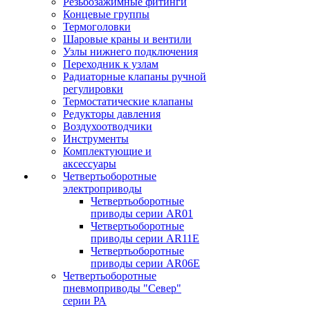
Резьбозажимные фитинги
Концевые группы
Термоголовки
Шаровые краны и вентили
Узлы нижнего подключения
Переходник к узлам
Радиаторные клапаны ручной
регулировки
Термостатические клапаны
Редукторы давления
Воздухоотводчики
Инструменты
Комплектующие и
аксессуары
Четвертьоборотные
электроприводы
Четвертьоборотные
приводы серии AR01
Четвертьоборотные
приводы серии AR11E
Четвертьоборотные
приводы серии AR06E
Четвертьоборотные
пневмоприводы "Север"
серии РА