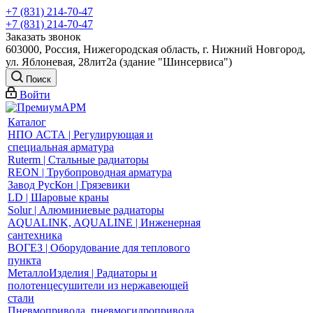
+7 (831) 214-70-47
+7 (831) 214-70-47
Заказать звонок
603000, Россия, Нижегородская область, г. Нижний Новгород,
ул. Яблоневая, 28лит2а (здание "Шинсервиса")
Поиск
Войти
Каталог
НПО АСТА | Регулирующая и
специальная арматура
Ruterm | Стальные радиаторы
REON | Трубопроводная арматура
Завод РусКон | Грязевики
LD | Шаровые краны
Solur | Алюминиевые радиаторы
AQUALINK, AQUALINE | Инженерная
сантехника
ВОГЕЗ | Оборудование для теплового
пункта
МеталлоИзделия | Радиаторы и
полотенцесушители из нержавеющей
стали
Пневмопривода, пневмогидропривода