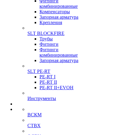
Фитинги
комбинированные
Компенсаторы
Запорная арматура
Крепления
SLT BLOCKFIRE
Трубы
Фитинги
Фитинги
комбинированные
Запорная арматура
SLT PE-RT
PE-RT I
PE-RT II
PE-RT II+EVOH
Инструменты
ВСКМ
СТВХ