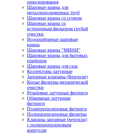
никелирования
Шаровые краны для
металлополимерных труб
Шаровые краны со сгоном
Шаровые краны со
встроенным фильтром грубой
очистки
Водоразборные шаровые
краны
Шаровые краны "МИНИ"
Шаровые краны для бытовых
приборов
Шаровые краны для газа
Коллекторы латунные
Запорные клапаны (Вентили)
Косые фильтры механической
очистки
Резьбовые латунные фитинги
Обжимные латунные
фитинги
Полипропиленовые фитинги
Полипропиленовые фильтры
Клапаны запорные (вентили)
с полипропиленовым
корпусом