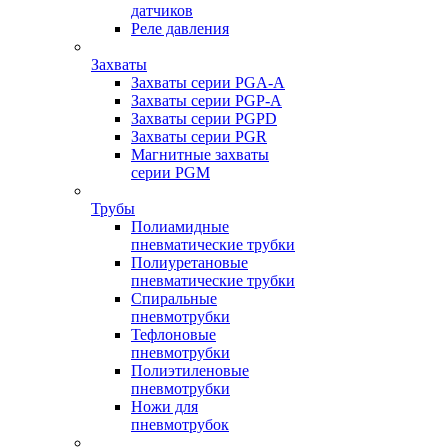
датчиков
Реле давления
Захваты
Захваты серии PGA-A
Захваты серии PGP-A
Захваты серии PGPD
Захваты серии PGR
Магнитные захваты
серии PGM
Трубы
Полиамидные
пневматические трубки
Полиуретановые
пневматические трубки
Спиральные
пневмотрубки
Тефлоновые
пневмотрубки
Полиэтиленовые
пневмотрубки
Ножи для
пневмотрубок