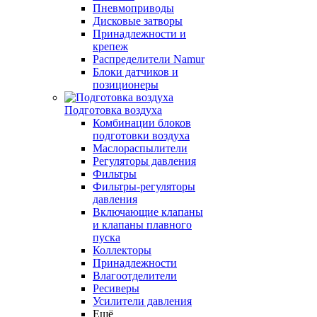
Пневмоприводы
Дисковые затворы
Принадлежности и
крепеж
Распределители Namur
Блоки датчиков и
позиционеры
Подготовка воздуха
Комбинации блоков
подготовки воздуха
Маслораспылители
Регуляторы давления
Фильтры
Фильтры-регуляторы
давления
Включающие клапаны
и клапаны плавного
пуска
Коллекторы
Принадлежности
Влагоотделители
Ресиверы
Усилители давления
Ещё