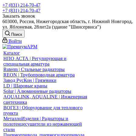
+7 (831) 214-70-47
+7 (831) 214-70-47
Заказать звонок
603000, Россия, Нижегородская область, г. Нижний Новгород,
ул. Яблоневая, 28лит2а (здание "Шинсервиса")
Поиск
Войти
Каталог
НПО АСТА | Регулирующая и
специальная арматура
Ruterm | Стальные радиаторы
REON | Трубопроводная арматура
Завод РусКон | Грязевики
LD | Шаровые краны
Solur | Алюминиевые радиаторы
AQUALINK, AQUALINE | Инженерная
сантехника
ВОГЕЗ | Оборудование для теплового
пункта
МеталлоИзделия | Радиаторы и
полотенцесушители из нержавеющей
стали
Пневмопривода, пневмогидропривода