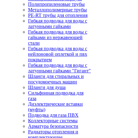
Полипропиленовые трубы
Металлополимерные трубы
PE-RT трубы для отопления
Гибкая подводка для воды с
латунными гайками
Гибкая подводка для воды с
гайками из нержавеющей
стали
Гибкая подводка для воды с
нейлоновой оплеткой и пвх
покрытием
Гибкая подводка для воды с
латунными гайками "Гигант"
Шланги для стиральных и
посудомоечных машин
Шланги для душа
Сильфонная подводка для
газа
Диэлектрические вставки
(муфты)
Подводка для газа ПВХ
Коллекторные системы
Арматура безопасности
Радиаторы отопления и
комплектующие