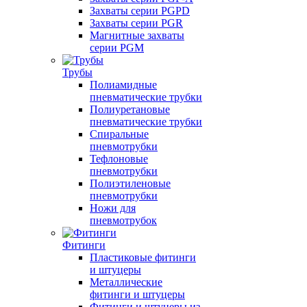
Захваты серии PGPD
Захваты серии PGR
Магнитные захваты
серии PGM
Трубы
Полиамидные
пневматические трубки
Полиуретановые
пневматические трубки
Спиральные
пневмотрубки
Тефлоновые
пневмотрубки
Полиэтиленовые
пневмотрубки
Ножи для
пневмотрубок
Фитинги
Пластиковые фитинги
и штуцеры
Металлические
фитинги и штуцеры
Фитинги и штуцеры из