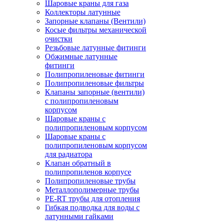
Шаровые краны для газа
Коллекторы латунные
Запорные клапаны (Вентили)
Косые фильтры механической
очистки
Резьбовые латунные фитинги
Обжимные латунные
фитинги
Полипропиленовые фитинги
Полипропиленовые фильтры
Клапаны запорные (вентили)
с полипропиленовым
корпусом
Шаровые краны с
полипропиленовым корпусом
Шаровые краны с
полипропиленовым корпусом
для радиатора
Клапан обратный в
полипропиленов корпусе
Полипропиленовые трубы
Металлополимерные трубы
PE-RT трубы для отопления
Гибкая подводка для воды с
латунными гайками