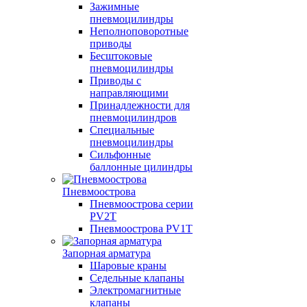
Зажимные
пневмоцилиндры
Неполноповоротные
приводы
Бесштоковые
пневмоцилиндры
Приводы с
направляющими
Принадлежности для
пневмоцилиндров
Специальные
пневмоцилиндры
Сильфонные
баллонные цилиндры
Пневмоострова
Пневмоострова серии
PV2T
Пневмоострова PV1T
Запорная арматура
Шаровые краны
Седельные клапаны
Электромагнитные
клапаны