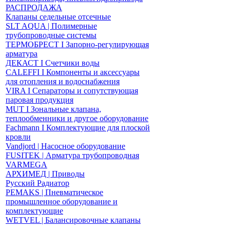
РАСПРОДАЖА
Клапаны седельные отсечные
SLT AQUA | Полимерные
трубопроводные системы
ТЕРМОБРЕСТ І Запорно-регулирующая
арматура
ДЕКАСТ І Счетчики воды
CALEFFI І Компоненты и аксессуары
для отопления и водоснабжения
VIRA І Сепараторы и сопутствующая
паровая продукция
MUT І Зональные клапана,
теплообменники и другое оборудование
Fachmann І Комплектующие для плоской
кровли
Vandjord | Насосное оборудование
FUSITEK | Арматура трубопроводная
VARMEGA
АРХИМЕД | Приводы
Русский Радиатор
PEMAKS | Пневматическое
промышленное оборудование и
комплектующие
WETVEL | Балансировочные клапаны