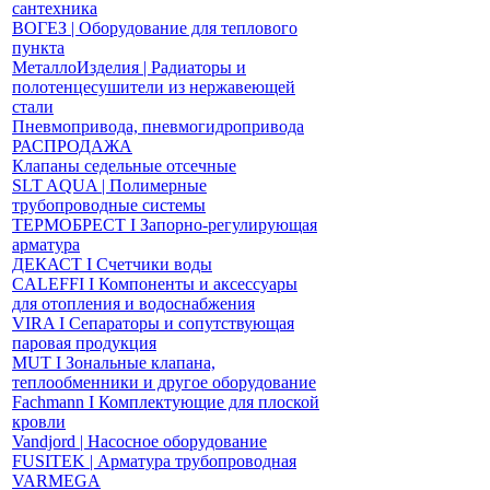
сантехника
ВОГЕЗ | Оборудование для теплового
пункта
МеталлоИзделия | Радиаторы и
полотенцесушители из нержавеющей
стали
Пневмопривода, пневмогидропривода
РАСПРОДАЖА
Клапаны седельные отсечные
SLT AQUA | Полимерные
трубопроводные системы
ТЕРМОБРЕСТ І Запорно-регулирующая
арматура
ДЕКАСТ І Счетчики воды
CALEFFI І Компоненты и аксессуары
для отопления и водоснабжения
VIRA І Сепараторы и сопутствующая
паровая продукция
MUT І Зональные клапана,
теплообменники и другое оборудование
Fachmann І Комплектующие для плоской
кровли
Vandjord | Насосное оборудование
FUSITEK | Арматура трубопроводная
VARMEGA