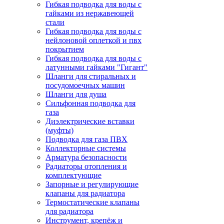
Гибкая подводка для воды с
гайками из нержавеющей
стали
Гибкая подводка для воды с
нейлоновой оплеткой и пвх
покрытием
Гибкая подводка для воды с
латунными гайками "Гигант"
Шланги для стиральных и
посудомоечных машин
Шланги для душа
Сильфонная подводка для
газа
Диэлектрические вставки
(муфты)
Подводка для газа ПВХ
Коллекторные системы
Арматура безопасности
Радиаторы отопления и
комплектующие
Запорные и регулирующие
клапаны для радиатора
Термостатические клапаны
для радиатора
Инструмент, крепёж и