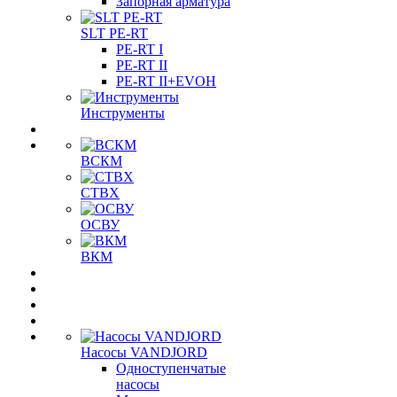
Запорная арматура
SLT PE-RT
PE-RT I
PE-RT II
PE-RT II+EVOH
Инструменты
ВСКМ
СТВХ
ОСВУ
ВКМ
Насосы VANDJORD
Одноступенчатые
насосы