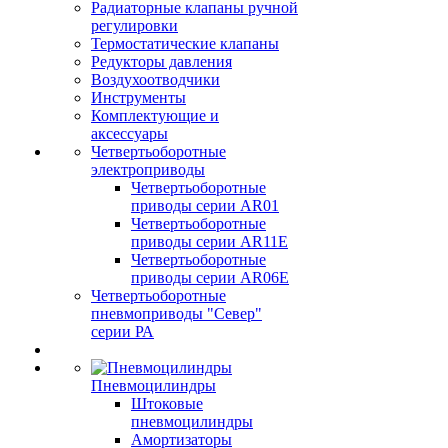
Радиаторные клапаны ручной
регулировки
Термостатические клапаны
Редукторы давления
Воздухоотводчики
Инструменты
Комплектующие и
аксессуары
Четвертьоборотные
электроприводы
Четвертьоборотные
приводы серии AR01
Четвертьоборотные
приводы серии AR11E
Четвертьоборотные
приводы серии AR06E
Четвертьоборотные
пневмоприводы "Север"
серии РА
Пневмоцилиндры
Штоковые
пневмоцилиндры
Амортизаторы