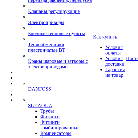
перепада давления, перепуска
Клапаны регулирующие
Электроприводы
Блочные тепловые пункты
Как купить
Теплообменники
Условия
пластинчатые ВТ
оплаты
Условия
Пост
Краны шаровые и затворы с
доставки
электроприводами
Гарантия
на товар
DANFOSS
SLT AQUA
Трубы
Фитинги
Фитинги
комбинированные
Компенсаторы