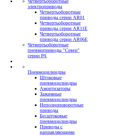
Четвертьоборотные
электроприводы
Четвертьоборотные
приводы серии AR01
Четвертьоборотные
приводы серии AR11E
Четвертьоборотные
приводы серии AR06E
Четвертьоборотные
пневмоприводы "Север"
серии РА
Пневмоцилиндры
Штоковые
пневмоцилиндры
Амортизаторы
Зажимные
пневмоцилиндры
Неполноповоротные
приводы
Бесштоковые
пневмоцилиндры
Приводы с
направляющими