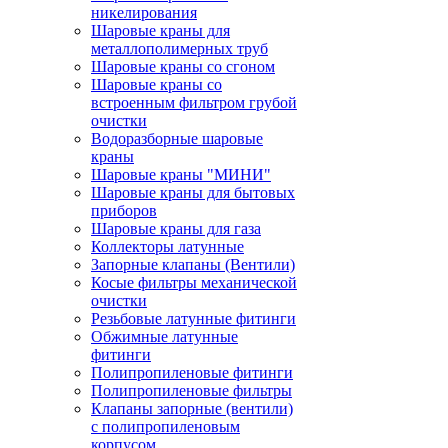
никелирования
Шаровые краны для
металлополимерных труб
Шаровые краны со сгоном
Шаровые краны со
встроенным фильтром грубой
очистки
Водоразборные шаровые
краны
Шаровые краны "МИНИ"
Шаровые краны для бытовых
приборов
Шаровые краны для газа
Коллекторы латунные
Запорные клапаны (Вентили)
Косые фильтры механической
очистки
Резьбовые латунные фитинги
Обжимные латунные
фитинги
Полипропиленовые фитинги
Полипропиленовые фильтры
Клапаны запорные (вентили)
с полипропиленовым
корпусом