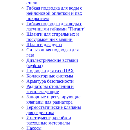
стали
Гибкая подводка для воды с
нейлоновой оплеткой и пвх
покрытием
Гибкая подводка для воды с
латунными гайками "Гигант"
Шланги для стиральных и
посудомоечных машин
Шланги для душа
Сильфонная подводка для
газа
Диэлектрические вставки
(муфты)
Подводка для газа ПВХ
Коллекторные системы
Арматура безопасности
Радиаторы отопления и
комплектующие
Запорные и регулирующие
клапаны для радиатора
Термостатические клапаны
для радиатора
Инструмент, крепёж и
расходные материалы
Насосы