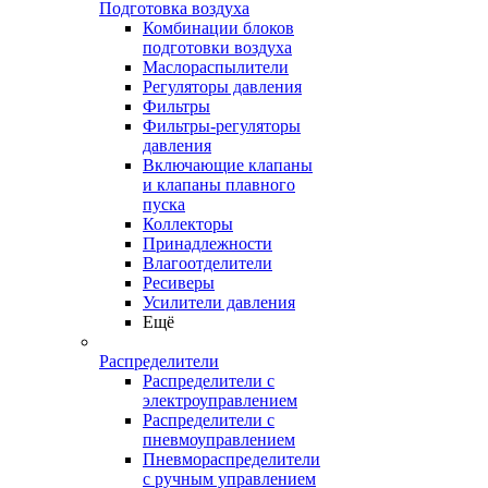
Подготовка воздуха
Комбинации блоков
подготовки воздуха
Маслораспылители
Регуляторы давления
Фильтры
Фильтры-регуляторы
давления
Включающие клапаны
и клапаны плавного
пуска
Коллекторы
Принадлежности
Влагоотделители
Ресиверы
Усилители давления
Ещё
Распределители
Распределители с
электроуправлением
Распределители с
пневмоуправлением
Пневмораспределители
с ручным управлением