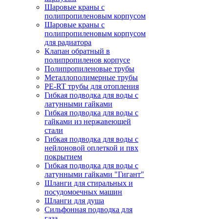
Шаровые краны с
полипропиленовым корпусом
Шаровые краны с
полипропиленовым корпусом
для радиатора
Клапан обратный в
полипропиленов корпусе
Полипропиленовые трубы
Металлополимерные трубы
PE-RT трубы для отопления
Гибкая подводка для воды с
латунными гайками
Гибкая подводка для воды с
гайками из нержавеющей
стали
Гибкая подводка для воды с
нейлоновой оплеткой и пвх
покрытием
Гибкая подводка для воды с
латунными гайками "Гигант"
Шланги для стиральных и
посудомоечных машин
Шланги для душа
Сильфонная подводка для
газа