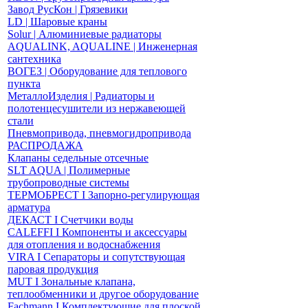
Завод РусКон | Грязевики
LD | Шаровые краны
Solur | Алюминиевые радиаторы
AQUALINK, AQUALINE | Инженерная
сантехника
ВОГЕЗ | Оборудование для теплового
пункта
МеталлоИзделия | Радиаторы и
полотенцесушители из нержавеющей
стали
Пневмопривода, пневмогидропривода
РАСПРОДАЖА
Клапаны седельные отсечные
SLT AQUA | Полимерные
трубопроводные системы
ТЕРМОБРЕСТ І Запорно-регулирующая
арматура
ДЕКАСТ І Счетчики воды
CALEFFI І Компоненты и аксессуары
для отопления и водоснабжения
VIRA І Сепараторы и сопутствующая
паровая продукция
MUT І Зональные клапана,
теплообменники и другое оборудование
Fachmann І Комплектующие для плоской