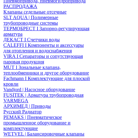
Пневмопривода, пневмогидропривода
РАСПРОДАЖА
Клапаны седельные отсечные
SLT AQUA | Полимерные
трубопроводные системы
ТЕРМОБРЕСТ І Запорно-регулирующая
арматура
ДЕКАСТ І Счетчики воды
CALEFFI І Компоненты и аксессуары
для отопления и водоснабжения
VIRA І Сепараторы и сопутствующая
паровая продукция
MUT І Зональные клапана,
теплообменники и другое оборудование
Fachmann І Комплектующие для плоской
кровли
Vandjord | Насосное оборудование
FUSITEK | Арматура трубопроводная
VARMEGA
АРХИМЕД | Приводы
Русский Радиатор
PEMAKS | Пневматическое
промышленное оборудование и
комплектующие
WETVEL | Балансировочные клапаны