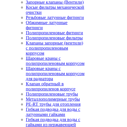
Запорные клапаны (Вентили)
Косые фильтры механической
очистки
Резьбовые латунные фитинги
Обжимные латунные
фитинги
Полипропиленовые фитинги
Полипропиленовые фильтры
Клапаны запорные (вентили)
с полипропиленовым
корпусом
Шаровые краны с
полипропиленовым корпусом
Шаровые краны с
полипропиленовым корпусом
для радиатора
Клапан обратный в
полипропиленов корпусе
Полипропиленовые трубы
Металлополимерные трубы
PE-RT трубы для отопления
Гибкая подводка для воды с
латунными гайками
Гибкая подводка для воды с
гайками из нержавеющей