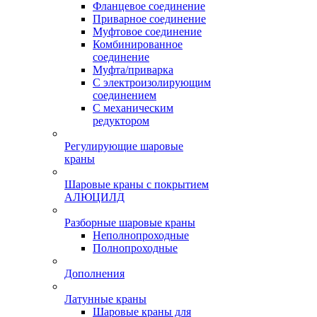
Фланцевое соединение
Приварное соединение
Муфтовое соединение
Комбинированное
соединение
Муфта/приварка
С электроизолирующим
соединением
С механическим
редуктором
Регулирующие шаровые
краны
Шаровые краны с покрытием
АЛЮЦИЛД
Разборные шаровые краны
Неполнопроходные
Полнопроходные
Дополнения
Латунные краны
Шаровые краны для