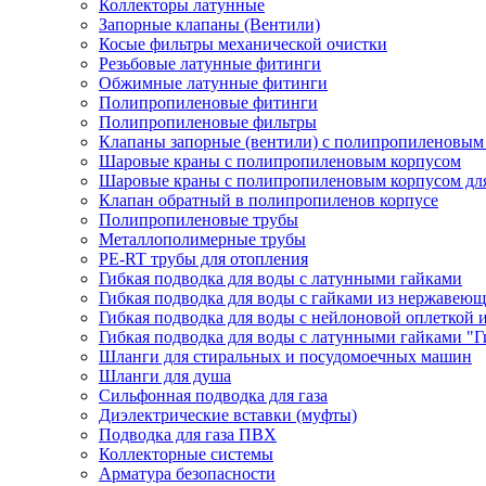
Коллекторы латунные
Запорные клапаны (Вентили)
Косые фильтры механической очистки
Резьбовые латунные фитинги
Обжимные латунные фитинги
Полипропиленовые фитинги
Полипропиленовые фильтры
Клапаны запорные (вентили) с полипропиленовым
Шаровые краны с полипропиленовым корпусом
Шаровые краны с полипропиленовым корпусом для
Клапан обратный в полипропиленов корпусе
Полипропиленовые трубы
Металлополимерные трубы
PE-RT трубы для отопления
Гибкая подводка для воды с латунными гайками
Гибкая подводка для воды с гайками из нержавеющ
Гибкая подводка для воды с нейлоновой оплеткой 
Гибкая подводка для воды с латунными гайками "Г
Шланги для стиральных и посудомоечных машин
Шланги для душа
Сильфонная подводка для газа
Диэлектрические вставки (муфты)
Подводка для газа ПВХ
Коллекторные системы
Арматура безопасности