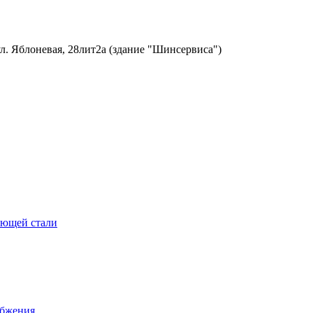
ул. Яблоневая, 28лит2а (здание "Шинсервиса")
еющей стали
абжения