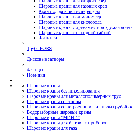
Шаровые краны для жидких сред
Шаровые краны для газовых сред
Кран под датчик температуры
Шаровые краны под монометр
Шаровые краны для кислорода
Шаровые краны с дренажем и воздухоотводч
Шаровые краны с накидной гайкой
Фитинги
Труба FORS
Дисковые затворы
Фланцы
Новинки
Шаровые краны
Шаровые краны без никелирования
Шаровые краны для металлополимерных труб
Шаровые краны со сгоном
Шаровые краны со встроенным фильтром грубой о
Водоразборные шаровые краны
Шаровые краны "МИНИ"
Шаровые краны для бытовых приборов
Шаровые краны для газа