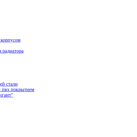
 корпусом
 радиатора
ей стали
и пвх покрытием
игант"