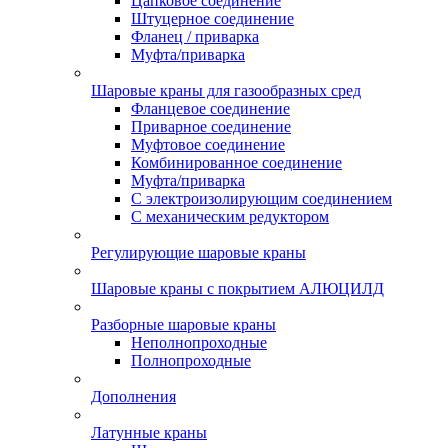
Цапковое соединение
Штуцерное соединение
Фланец / приварка
Муфта/приварка
Шаровые краны для газообразных сред
Фланцевое соединение
Приварное соединение
Муфтовое соединение
Комбинированное соединение
Муфта/приварка
С электроизолирующим соединением
С механическим редуктором
Регулирующие шаровые краны
Шаровые краны с покрытием АЛЮЦИЛД
Разборные шаровые краны
Неполнопроходные
Полнопроходные
Дополнения
Латунные краны