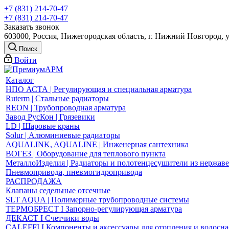
+7 (831) 214-70-47
+7 (831) 214-70-47
Заказать звонок
603000, Россия, Нижегородская область, г. Нижний Новгород, 
Поиск
Войти
Каталог
НПО АСТА | Регулирующая и специальная арматура
Ruterm | Стальные радиаторы
REON | Трубопроводная арматура
Завод РусКон | Грязевики
LD | Шаровые краны
Solur | Алюминиевые радиаторы
AQUALINK, AQUALINE | Инженерная сантехника
ВОГЕЗ | Оборудование для теплового пункта
МеталлоИзделия | Радиаторы и полотенцесушители из нержав
Пневмопривода, пневмогидропривода
РАСПРОДАЖА
Клапаны седельные отсечные
SLT AQUA | Полимерные трубопроводные системы
ТЕРМОБРЕСТ І Запорно-регулирующая арматура
ДЕКАСТ І Счетчики воды
CALEFFI І Компоненты и аксессуары для отопления и водосн