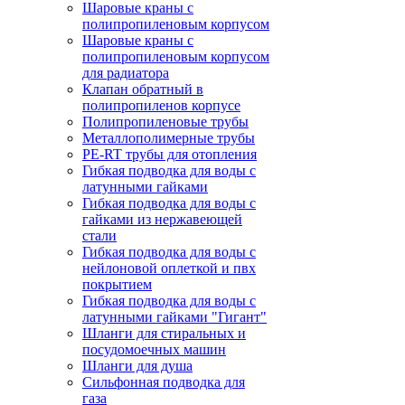
Шаровые краны с
полипропиленовым корпусом
Шаровые краны с
полипропиленовым корпусом
для радиатора
Клапан обратный в
полипропиленов корпусе
Полипропиленовые трубы
Металлополимерные трубы
PE-RT трубы для отопления
Гибкая подводка для воды с
латунными гайками
Гибкая подводка для воды с
гайками из нержавеющей
стали
Гибкая подводка для воды с
нейлоновой оплеткой и пвх
покрытием
Гибкая подводка для воды с
латунными гайками "Гигант"
Шланги для стиральных и
посудомоечных машин
Шланги для душа
Сильфонная подводка для
газа