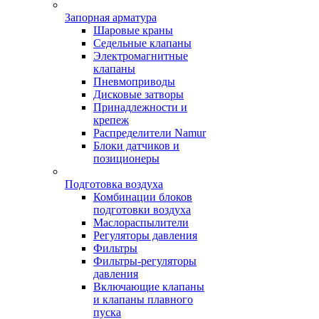
Запорная арматура
Шаровые краны
Седельные клапаны
Электромагнитные
клапаны
Пневмоприводы
Дисковые затворы
Принадлежности и
крепеж
Распределители Namur
Блоки датчиков и
позиционеры
Подготовка воздуха
Комбинации блоков
подготовки воздуха
Маслораспылители
Регуляторы давления
Фильтры
Фильтры-регуляторы
давления
Включающие клапаны
и клапаны плавного
пуска