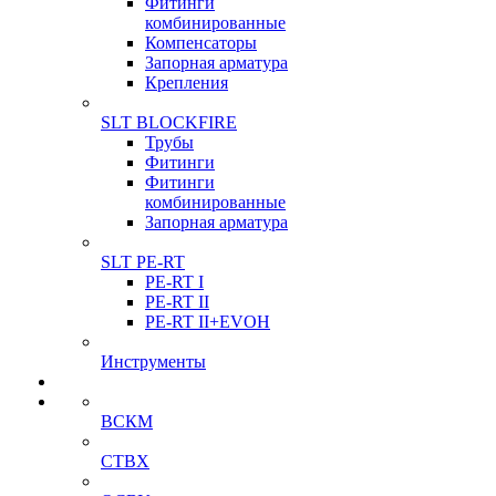
Фитинги
комбинированные
Компенсаторы
Запорная арматура
Крепления
SLT BLOCKFIRE
Трубы
Фитинги
Фитинги
комбинированные
Запорная арматура
SLT PE-RT
PE-RT I
PE-RT II
PE-RT II+EVOH
Инструменты
ВСКМ
СТВХ