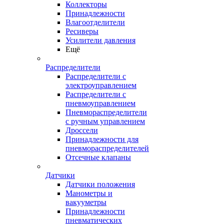
Коллекторы
Принадлежности
Влагоотделители
Ресиверы
Усилители давления
Ещё
Распределители
Распределители с
электроуправлением
Распределители с
пневмоуправлением
Пневмораспределители
с ручным управлением
Дроссели
Принадлежности для
пневмораспределителей
Отсечные клапаны
Датчики
Датчики положения
Манометры и
вакууметры
Принадлежности
пневматических