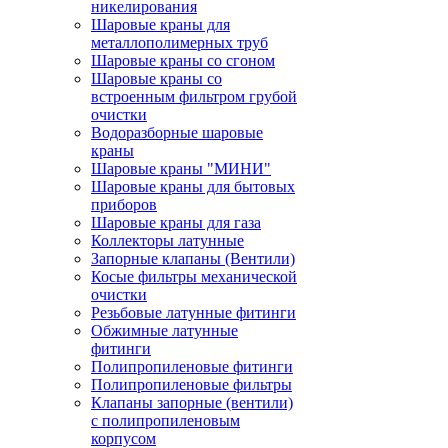
никелирования
Шаровые краны для
металлополимерных труб
Шаровые краны со сгоном
Шаровые краны со
встроенным фильтром грубой
очистки
Водоразборные шаровые
краны
Шаровые краны "МИНИ"
Шаровые краны для бытовых
приборов
Шаровые краны для газа
Коллекторы латунные
Запорные клапаны (Вентили)
Косые фильтры механической
очистки
Резьбовые латунные фитинги
Обжимные латунные
фитинги
Полипропиленовые фитинги
Полипропиленовые фильтры
Клапаны запорные (вентили)
с полипропиленовым
корпусом