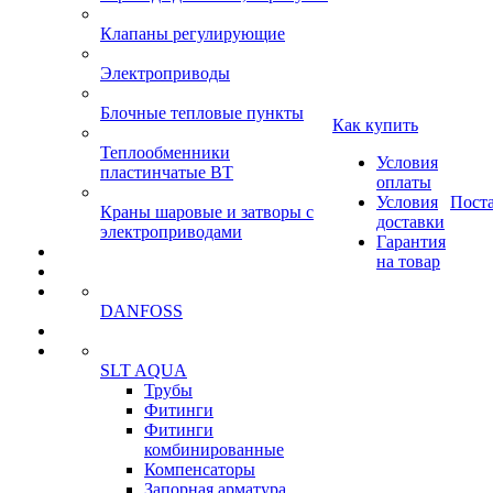
Клапаны регулирующие
Электроприводы
Блочные тепловые пункты
Как купить
Теплообменники
Условия
пластинчатые ВТ
оплаты
Условия
Пост
Краны шаровые и затворы с
доставки
электроприводами
Гарантия
на товар
DANFOSS
SLT AQUA
Трубы
Фитинги
Фитинги
комбинированные
Компенсаторы
Запорная арматура