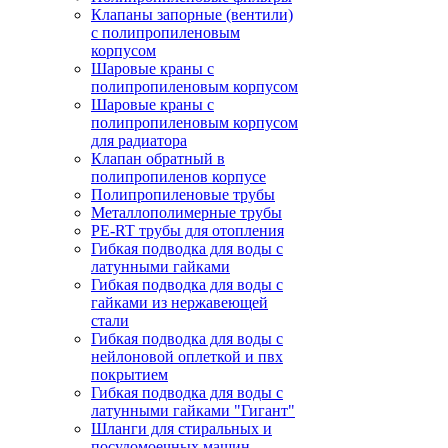
Клапаны запорные (вентили)
с полипропиленовым
корпусом
Шаровые краны с
полипропиленовым корпусом
Шаровые краны с
полипропиленовым корпусом
для радиатора
Клапан обратный в
полипропиленов корпусе
Полипропиленовые трубы
Металлополимерные трубы
PE-RT трубы для отопления
Гибкая подводка для воды с
латунными гайками
Гибкая подводка для воды с
гайками из нержавеющей
стали
Гибкая подводка для воды с
нейлоновой оплеткой и пвх
покрытием
Гибкая подводка для воды с
латунными гайками "Гигант"
Шланги для стиральных и
посудомоечных машин