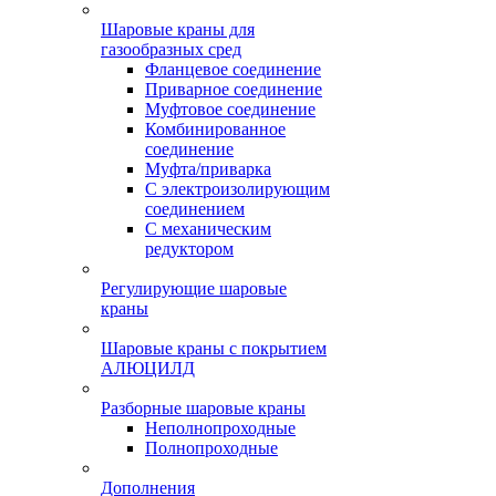
Шаровые краны для
газообразных сред
Фланцевое соединение
Приварное соединение
Муфтовое соединение
Комбинированное
соединение
Муфта/приварка
С электроизолирующим
соединением
С механическим
редуктором
Регулирующие шаровые
краны
Шаровые краны с покрытием
АЛЮЦИЛД
Разборные шаровые краны
Неполнопроходные
Полнопроходные
Дополнения