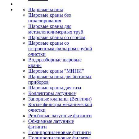
Шаровые краны
Шаровые краны без
никелирования
Шаровые краны для
металлополимерных труб
Шаровые краны со сгоном
Шаровые краны со
встроенным фильтром грубой
очистки
Водоразборные шаровые
краны
Шаровые краны "МИНИ"
Шаровые краны для бытовых
приборов
Шаровые краны для газа
Коллекторы латунные
Запорные клапаны (Вентили)
Косые фильтры механической
очистки
Резьбовые латунные фитинги
Обжимные латунные
фитинги
Полипропиленовые фитинги
Полипропиленовые фильтры