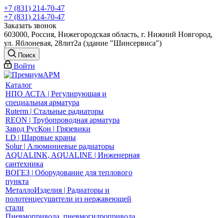
+7 (831) 214-70-47
+7 (831) 214-70-47
Заказать звонок
603000, Россия, Нижегородская область, г. Нижний Новгород,
ул. Яблоневая, 28лит2а (здание "Шинсервиса")
Поиск
Войти
Каталог
НПО АСТА | Регулирующая и
специальная арматура
Ruterm | Стальные радиаторы
REON | Трубопроводная арматура
Завод РусКон | Грязевики
LD | Шаровые краны
Solur | Алюминиевые радиаторы
AQUALINK, AQUALINE | Инженерная
сантехника
ВОГЕЗ | Оборудование для теплового
пункта
МеталлоИзделия | Радиаторы и
полотенцесушители из нержавеющей
стали
Пневмопривода, пневмогидропривода