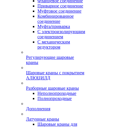
Фланцевое соединение
Приварное соединение
Муфтовое соединение
Комбинированное
соединение
Муфта/приварка
С электроизолирующим
соединением
С механическим
редуктором
Регулирующие шаровые
краны
Шаровые краны с покрытием
АЛЮЦИЛД
Разборные шаровые краны
Неполнопроходные
Полнопроходные
Дополнения
Латунные краны
Шаровые краны для