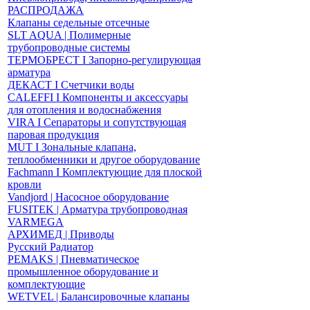
РАСПРОДАЖА
Клапаны седельные отсечные
SLT AQUA | Полимерные
трубопроводные системы
ТЕРМОБРЕСТ І Запорно-регулирующая
арматура
ДЕКАСТ І Счетчики воды
CALEFFI І Компоненты и аксессуары
для отопления и водоснабжения
VIRA І Сепараторы и сопутствующая
паровая продукция
MUT І Зональные клапана,
теплообменники и другое оборудование
Fachmann І Комплектующие для плоской
кровли
Vandjord | Насосное оборудование
FUSITEK | Арматура трубопроводная
VARMEGA
АРХИМЕД | Приводы
Русский Радиатор
PEMAKS | Пневматическое
промышленное оборудование и
комплектующие
WETVEL | Балансировочные клапаны