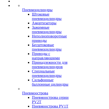
Пневмоцилиндры
Штоковые
пневмоцилиндры
Амортизаторы
Зажимные
пневмоцилиндры
Неполноповоротные
приводы
Бесштоковые
пневмоцилиндры
Приводы с
направляющими
Принадлежности для
пневмоцилиндров
Специальные
пневмоцилиндры
Сильфонные
баллонные цилиндры
Пневмоострова
Пневмоострова серии
PV2T
Пневмоострова PV1T