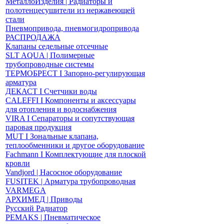
МеталлоИзделия | Радиаторы и
полотенцесушители из нержавеющей
стали
Пневмопривода, пневмогидропривода
РАСПРОДАЖА
Клапаны седельные отсечные
SLT AQUA | Полимерные
трубопроводные системы
ТЕРМОБРЕСТ І Запорно-регулирующая
арматура
ДЕКАСТ І Счетчики воды
CALEFFI І Компоненты и аксессуары
для отопления и водоснабжения
VIRA І Сепараторы и сопутствующая
паровая продукция
MUT І Зональные клапана,
теплообменники и другое оборудование
Fachmann І Комплектующие для плоской
кровли
Vandjord | Насосное оборудование
FUSITEK | Арматура трубопроводная
VARMEGA
АРХИМЕД | Приводы
Русский Радиатор
PEMAKS | Пневматическое