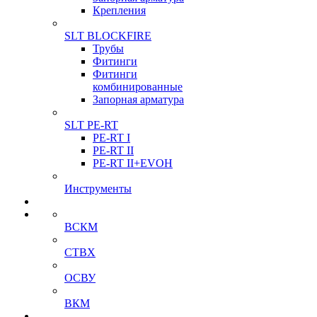
Крепления
SLT BLOCKFIRE
Трубы
Фитинги
Фитинги
комбинированные
Запорная арматура
SLT PE-RT
PE-RT I
PE-RT II
PE-RT II+EVOH
Инструменты
ВСКМ
СТВХ
ОСВУ
ВКМ