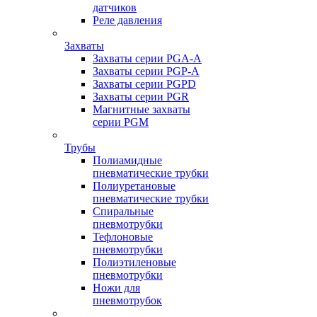
датчиков
Реле давления
Захваты
Захваты серии PGA-A
Захваты серии PGP-A
Захваты серии PGPD
Захваты серии PGR
Магнитные захваты
серии PGM
Трубы
Полиамидные
пневматические трубки
Полиуретановые
пневматические трубки
Спиральные
пневмотрубки
Тефлоновые
пневмотрубки
Полиэтиленовые
пневмотрубки
Ножи для
пневмотрубок