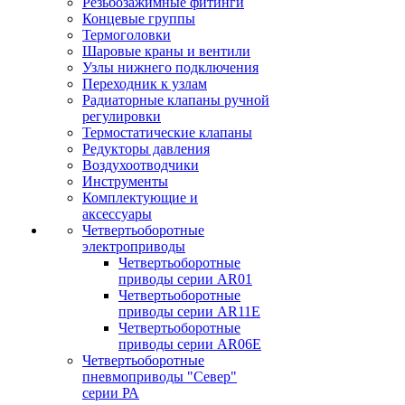
Резьбозажимные фитинги
Концевые группы
Термоголовки
Шаровые краны и вентили
Узлы нижнего подключения
Переходник к узлам
Радиаторные клапаны ручной
регулировки
Термостатические клапаны
Редукторы давления
Воздухоотводчики
Инструменты
Комплектующие и
аксессуары
Четвертьоборотные
электроприводы
Четвертьоборотные
приводы серии AR01
Четвертьоборотные
приводы серии AR11E
Четвертьоборотные
приводы серии AR06E
Четвертьоборотные
пневмоприводы "Север"
серии РА