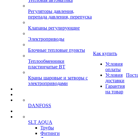
Тепловая автоматика
Регуляторы давления,
перепада давления, перепуска
Клапаны регулирующие
Электроприводы
Блочные тепловые пункты
Как купить
Теплообменники
Условия
пластинчатые ВТ
оплаты
Условия
Пост
Краны шаровые и затворы с
доставки
электроприводами
Гарантия
на товар
DANFOSS
SLT AQUA
Трубы
Фитинги