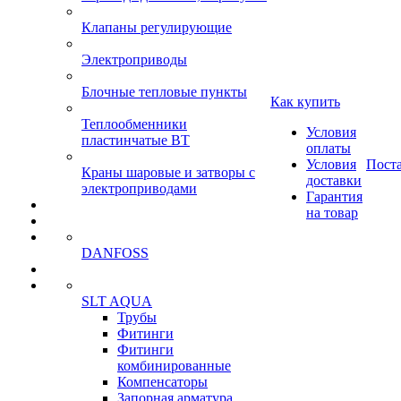
Клапаны регулирующие
Электроприводы
Блочные тепловые пункты
Как купить
Теплообменники
Условия
пластинчатые ВТ
оплаты
Условия
Пост
Краны шаровые и затворы с
доставки
электроприводами
Гарантия
на товар
DANFOSS
SLT AQUA
Трубы
Фитинги
Фитинги
комбинированные
Компенсаторы
Запорная арматура