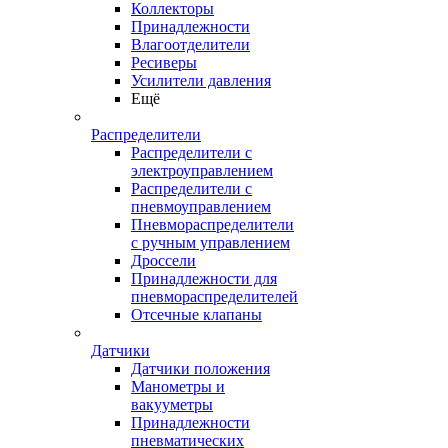
Коллекторы
Принадлежности
Влагоотделители
Ресиверы
Усилители давления
Ещё
Распределители
Распределители с
электроуправлением
Распределители с
пневмоуправлением
Пневмораспределители
с ручным управлением
Дроссели
Принадлежности для
пневмораспределителей
Отсечные клапаны
Датчики
Датчики положения
Манометры и
вакууметры
Принадлежности
пневматических