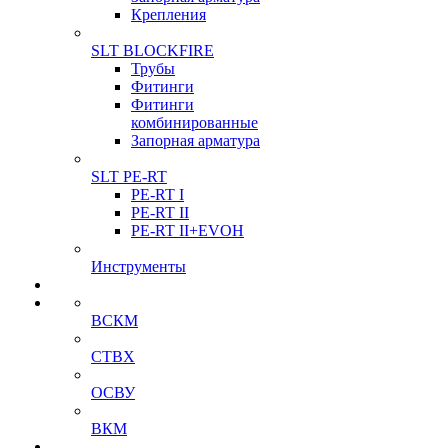
Крепления
SLT BLOCKFIRE
Трубы
Фитинги
Фитинги
комбинированные
Запорная арматура
SLT PE-RT
PE-RT I
PE-RT II
PE-RT II+EVOH
Инструменты
ВСКМ
СТВХ
ОСВУ
ВКМ