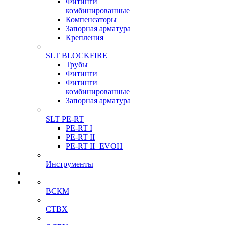
Фитинги
комбинированные
Компенсаторы
Запорная арматура
Крепления
SLT BLOCKFIRE
Трубы
Фитинги
Фитинги
комбинированные
Запорная арматура
SLT PE-RT
PE-RT I
PE-RT II
PE-RT II+EVOH
Инструменты
ВСКМ
СТВХ