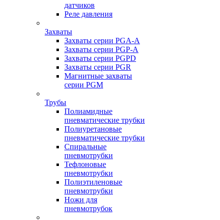
датчиков
Реле давления
Захваты
Захваты серии PGA-A
Захваты серии PGP-A
Захваты серии PGPD
Захваты серии PGR
Магнитные захваты
серии PGM
Трубы
Полиамидные
пневматические трубки
Полиуретановые
пневматические трубки
Спиральные
пневмотрубки
Тефлоновые
пневмотрубки
Полиэтиленовые
пневмотрубки
Ножи для
пневмотрубок