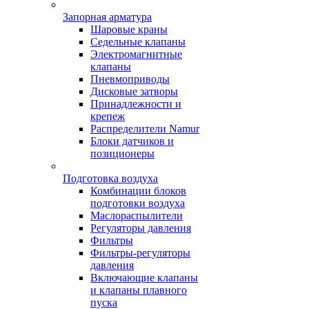
Запорная арматура
Шаровые краны
Седельные клапаны
Электромагнитные
клапаны
Пневмоприводы
Дисковые затворы
Принадлежности и
крепеж
Распределители Namur
Блоки датчиков и
позиционеры
Подготовка воздуха
Комбинации блоков
подготовки воздуха
Маслораспылители
Регуляторы давления
Фильтры
Фильтры-регуляторы
давления
Включающие клапаны
и клапаны плавного
пуска