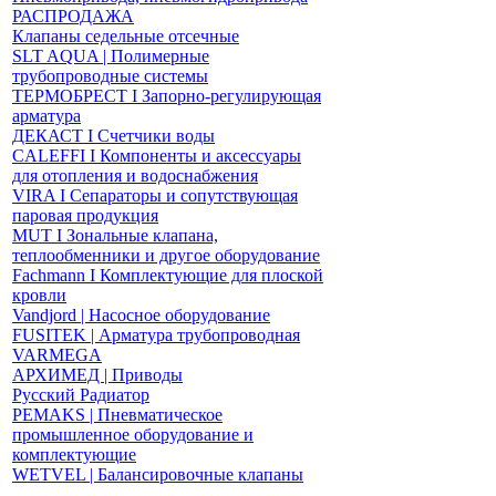
РАСПРОДАЖА
Клапаны седельные отсечные
SLT AQUA | Полимерные
трубопроводные системы
ТЕРМОБРЕСТ І Запорно-регулирующая
арматура
ДЕКАСТ І Счетчики воды
CALEFFI І Компоненты и аксессуары
для отопления и водоснабжения
VIRA І Сепараторы и сопутствующая
паровая продукция
MUT І Зональные клапана,
теплообменники и другое оборудование
Fachmann І Комплектующие для плоской
кровли
Vandjord | Насосное оборудование
FUSITEK | Арматура трубопроводная
VARMEGA
АРХИМЕД | Приводы
Русский Радиатор
PEMAKS | Пневматическое
промышленное оборудование и
комплектующие
WETVEL | Балансировочные клапаны