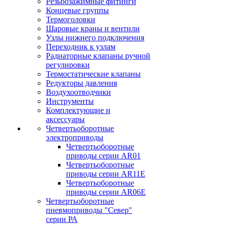
Резьбозажимные фитинги
Концевые группы
Термоголовки
Шаровые краны и вентили
Узлы нижнего подключения
Переходник к узлам
Радиаторные клапаны ручной
регулировки
Термостатические клапаны
Редукторы давления
Воздухоотводчики
Инструменты
Комплектующие и
аксессуары
Четвертьоборотные
электроприводы
Четвертьоборотные
приводы серии AR01
Четвертьоборотные
приводы серии AR11E
Четвертьоборотные
приводы серии AR06E
Четвертьоборотные
пневмоприводы "Север"
серии РА