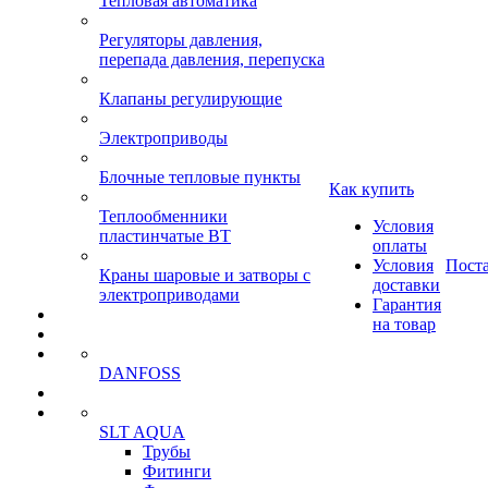
Тепловая автоматика
Регуляторы давления,
перепада давления, перепуска
Клапаны регулирующие
Электроприводы
Блочные тепловые пункты
Как купить
Теплообменники
Условия
пластинчатые ВТ
оплаты
Условия
Пост
Краны шаровые и затворы с
доставки
электроприводами
Гарантия
на товар
DANFOSS
SLT AQUA
Трубы
Фитинги