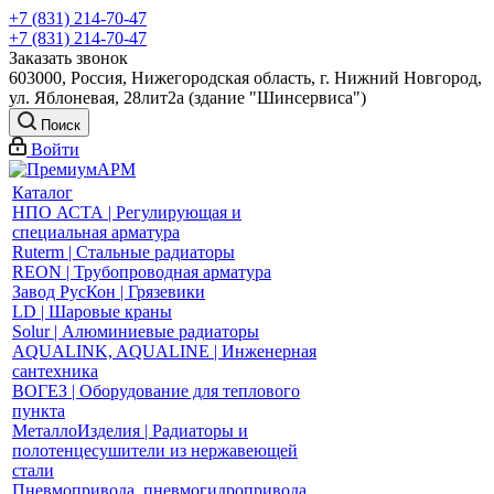
+7 (831) 214-70-47
+7 (831) 214-70-47
Заказать звонок
603000, Россия, Нижегородская область, г. Нижний Новгород,
ул. Яблоневая, 28лит2а (здание "Шинсервиса")
Поиск
Войти
Каталог
НПО АСТА | Регулирующая и
специальная арматура
Ruterm | Стальные радиаторы
REON | Трубопроводная арматура
Завод РусКон | Грязевики
LD | Шаровые краны
Solur | Алюминиевые радиаторы
AQUALINK, AQUALINE | Инженерная
сантехника
ВОГЕЗ | Оборудование для теплового
пункта
МеталлоИзделия | Радиаторы и
полотенцесушители из нержавеющей
стали
Пневмопривода, пневмогидропривода