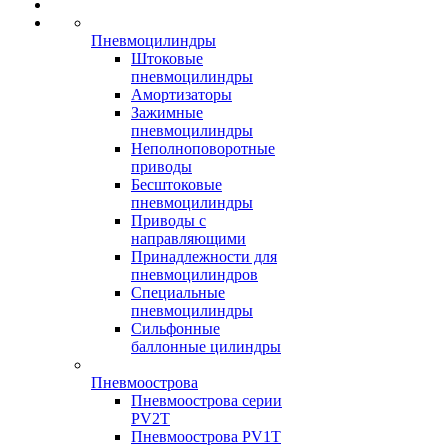
Пневмоцилиндры
Штоковые
пневмоцилиндры
Амортизаторы
Зажимные
пневмоцилиндры
Неполноповоротные
приводы
Бесштоковые
пневмоцилиндры
Приводы с
направляющими
Принадлежности для
пневмоцилиндров
Специальные
пневмоцилиндры
Сильфонные
баллонные цилиндры
Пневмоострова
Пневмоострова серии
PV2T
Пневмоострова PV1T