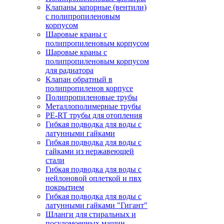
Клапаны запорные (вентили)
с полипропиленовым
корпусом
Шаровые краны с
полипропиленовым корпусом
Шаровые краны с
полипропиленовым корпусом
для радиатора
Клапан обратный в
полипропиленов корпусе
Полипропиленовые трубы
Металлополимерные трубы
PE-RT трубы для отопления
Гибкая подводка для воды с
латунными гайками
Гибкая подводка для воды с
гайками из нержавеющей
стали
Гибкая подводка для воды с
нейлоновой оплеткой и пвх
покрытием
Гибкая подводка для воды с
латунными гайками "Гигант"
Шланги для стиральных и
посудомоечных машин