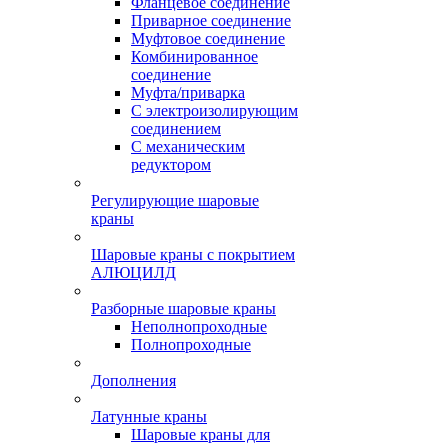
Фланцевое соединение
Приварное соединение
Муфтовое соединение
Комбинированное
соединение
Муфта/приварка
С электроизолирующим
соединением
С механическим
редуктором
Регулирующие шаровые
краны
Шаровые краны с покрытием
АЛЮЦИЛД
Разборные шаровые краны
Неполнопроходные
Полнопроходные
Дополнения
Латунные краны
Шаровые краны для