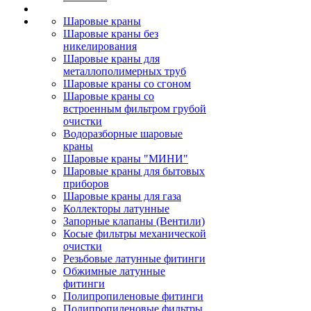
Шаровые краны
Шаровые краны без
никелирования
Шаровые краны для
металлополимерных труб
Шаровые краны со сгоном
Шаровые краны со
встроенным фильтром грубой
очистки
Водоразборные шаровые
краны
Шаровые краны "МИНИ"
Шаровые краны для бытовых
приборов
Шаровые краны для газа
Коллекторы латунные
Запорные клапаны (Вентили)
Косые фильтры механической
очистки
Резьбовые латунные фитинги
Обжимные латунные
фитинги
Полипропиленовые фитинги
Полипропиленовые фильтры