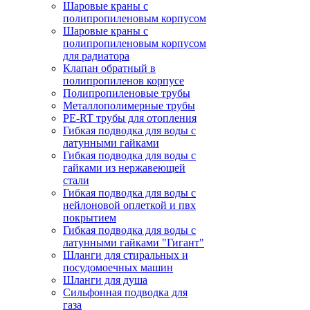
Шаровые краны с
полипропиленовым корпусом
Шаровые краны с
полипропиленовым корпусом
для радиатора
Клапан обратный в
полипропиленов корпусе
Полипропиленовые трубы
Металлополимерные трубы
PE-RT трубы для отопления
Гибкая подводка для воды с
латунными гайками
Гибкая подводка для воды с
гайками из нержавеющей
стали
Гибкая подводка для воды с
нейлоновой оплеткой и пвх
покрытием
Гибкая подводка для воды с
латунными гайками "Гигант"
Шланги для стиральных и
посудомоечных машин
Шланги для душа
Сильфонная подводка для
газа