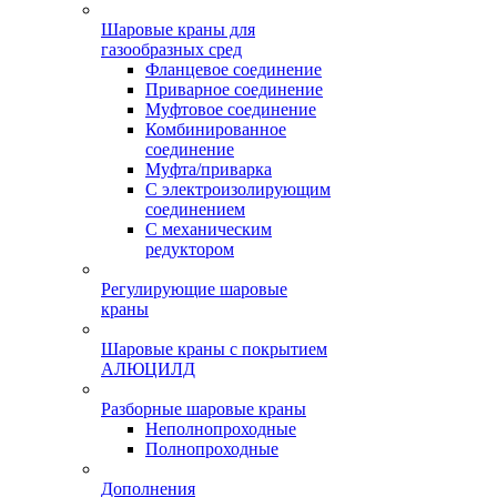
Шаровые краны для
газообразных сред
Фланцевое соединение
Приварное соединение
Муфтовое соединение
Комбинированное
соединение
Муфта/приварка
С электроизолирующим
соединением
С механическим
редуктором
Регулирующие шаровые
краны
Шаровые краны с покрытием
АЛЮЦИЛД
Разборные шаровые краны
Неполнопроходные
Полнопроходные
Дополнения