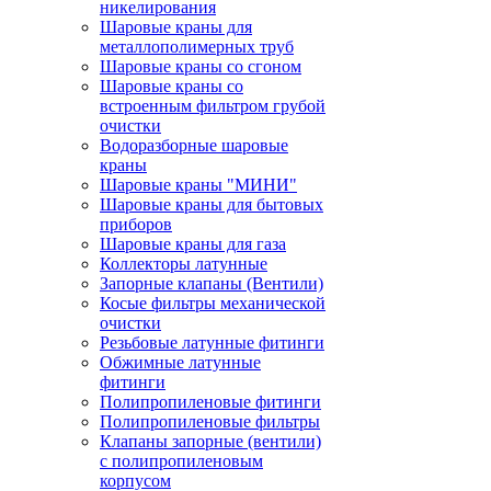
никелирования
Шаровые краны для
металлополимерных труб
Шаровые краны со сгоном
Шаровые краны со
встроенным фильтром грубой
очистки
Водоразборные шаровые
краны
Шаровые краны "МИНИ"
Шаровые краны для бытовых
приборов
Шаровые краны для газа
Коллекторы латунные
Запорные клапаны (Вентили)
Косые фильтры механической
очистки
Резьбовые латунные фитинги
Обжимные латунные
фитинги
Полипропиленовые фитинги
Полипропиленовые фильтры
Клапаны запорные (вентили)
с полипропиленовым
корпусом