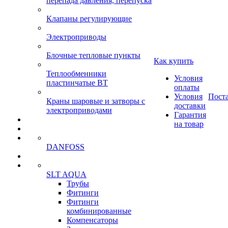
перепада давления, перепуска
Клапаны регулирующие
Электроприводы
Блочные тепловые пункты
Как купить
Теплообменники
Условия
пластинчатые ВТ
оплаты
Условия
Пост
Краны шаровые и затворы с
доставки
электроприводами
Гарантия
на товар
DANFOSS
SLT AQUA
Трубы
Фитинги
Фитинги
комбинированные
Компенсаторы