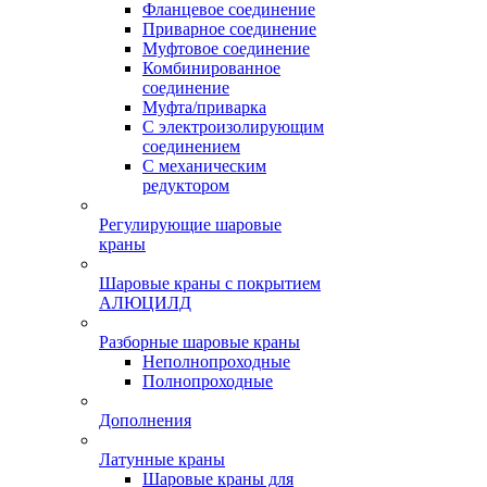
Фланцевое соединение
Приварное соединение
Муфтовое соединение
Комбинированное
соединение
Муфта/приварка
С электроизолирующим
соединением
С механическим
редуктором
Регулирующие шаровые
краны
Шаровые краны с покрытием
АЛЮЦИЛД
Разборные шаровые краны
Неполнопроходные
Полнопроходные
Дополнения
Латунные краны
Шаровые краны для