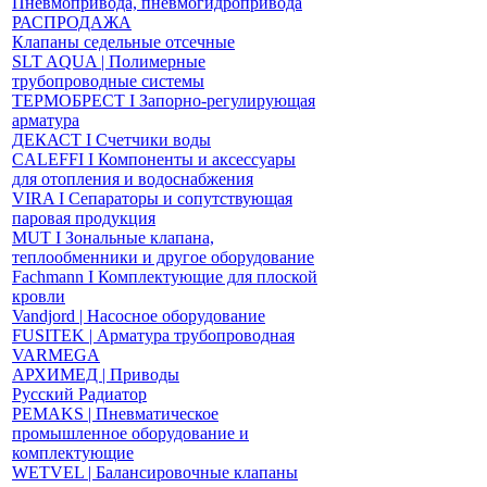
Пневмопривода, пневмогидропривода
РАСПРОДАЖА
Клапаны седельные отсечные
SLT AQUA | Полимерные
трубопроводные системы
ТЕРМОБРЕСТ І Запорно-регулирующая
арматура
ДЕКАСТ І Счетчики воды
CALEFFI І Компоненты и аксессуары
для отопления и водоснабжения
VIRA І Сепараторы и сопутствующая
паровая продукция
MUT І Зональные клапана,
теплообменники и другое оборудование
Fachmann І Комплектующие для плоской
кровли
Vandjord | Насосное оборудование
FUSITEK | Арматура трубопроводная
VARMEGA
АРХИМЕД | Приводы
Русский Радиатор
PEMAKS | Пневматическое
промышленное оборудование и
комплектующие
WETVEL | Балансировочные клапаны