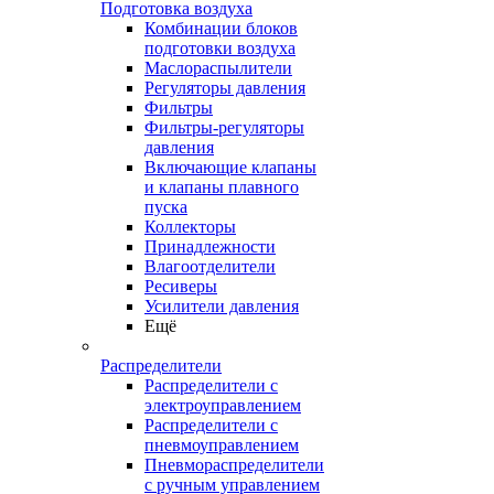
Подготовка воздуха
Комбинации блоков
подготовки воздуха
Маслораспылители
Регуляторы давления
Фильтры
Фильтры-регуляторы
давления
Включающие клапаны
и клапаны плавного
пуска
Коллекторы
Принадлежности
Влагоотделители
Ресиверы
Усилители давления
Ещё
Распределители
Распределители с
электроуправлением
Распределители с
пневмоуправлением
Пневмораспределители
с ручным управлением