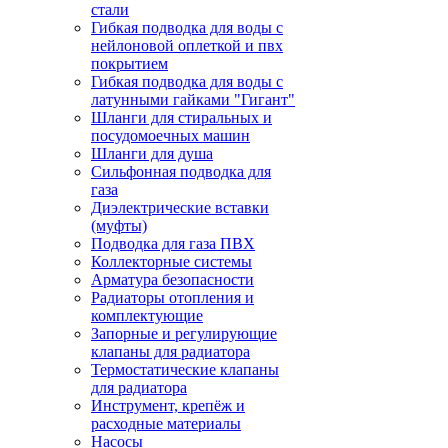
стали
Гибкая подводка для воды с
нейлоновой оплеткой и пвх
покрытием
Гибкая подводка для воды с
латунными гайками "Гигант"
Шланги для стиральных и
посудомоечных машин
Шланги для душа
Сильфонная подводка для
газа
Диэлектрические вставки
(муфты)
Подводка для газа ПВХ
Коллекторные системы
Арматура безопасности
Радиаторы отопления и
комплектующие
Запорные и регулирующие
клапаны для радиатора
Термостатические клапаны
для радиатора
Инструмент, крепёж и
расходные материалы
Насосы