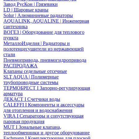
Завод РусКон | Грязевики
LD | Шаровые краны
Solur | Алюминиевые радиаторы
AQUALINK, AQUALINE | Инженерная
сантехника
ВОГЕЗ | Оборудование для теплового
пункта
МеталлоИзделия | Радиаторы и
полотенцесушители из нержавеющей
стали
Пневмопривода, пневмогидропривода
РАСПРОДАЖА
Клапаны седельные отсечные
SLT AQUA | Полимерные
трубопроводные системы
ТЕРМОБРЕСТ І Запорно-регулирующая
арматура
ДЕКАСТ І Счетчики воды
CALEFFI І Компоненты и аксессуары
для отопления и водоснабжения
VIRA І Сепараторы и сопутствующая
паровая продукция
MUT І Зональные клапана,
теплообменники и другое оборудование
Fachmann І Комплектующие для плоской