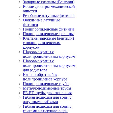
Запорные клапаны (Вентили)
Косые фильтры механической
очистки
Резьбовые латунные фитинги
Обжимные латунные
фитинги
Полипропиленовые фитинги
Полипропиленовые фильтры
Клапаны запорные (вентили)
с полипропиленовым
корпусом
Шаровые краны с
полипропиленовым корпусом
Шаровые краны с
полипропиленовым корпусом
для радиатора
Клапан обратный в
полипропиленов корпусе
Полипропиленовые трубы
Металлополимерные трубы
PE-RT трубы для отопления
Гибкая подводка для воды с
латунными гайками
Гибкая подводка для воды с
гайками из нержавеющей