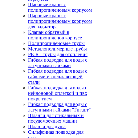
Шаровые краны с
полипропиленовым корпусом
Шаровые краны с
полипропиленовым корпусом
для радиатора
Клапан обратный в
полипропиленов корпусе
Полипропиленовые трубы
Металлополимерные трубы
PE-RT трубы для отопления
Гибкая подводка для воды с
латунными гайками
Гибкая подводка для воды с
гайками из нержавеющей
стали
Гибкая подводка для воды с
нейлоновой оплеткой и пвх
покрытием
Гибкая подводка для воды с
латунными гайками "Гигант"
Шланги для стиральных и
посудомоечных машин
Шланги для душа
Сильфонная подводка для
газа