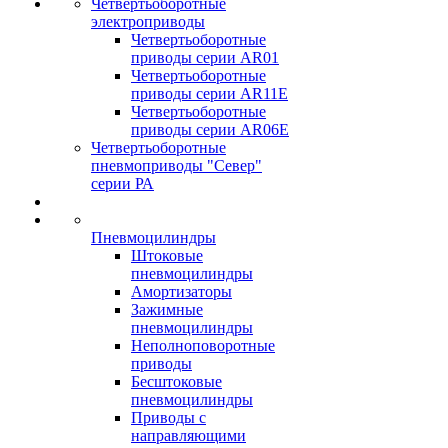
Четвертьоборотные
электроприводы
Четвертьоборотные
приводы серии AR01
Четвертьоборотные
приводы серии AR11E
Четвертьоборотные
приводы серии AR06E
Четвертьоборотные
пневмоприводы "Север"
серии РА
Пневмоцилиндры
Штоковые
пневмоцилиндры
Амортизаторы
Зажимные
пневмоцилиндры
Неполноповоротные
приводы
Бесштоковые
пневмоцилиндры
Приводы с
направляющими