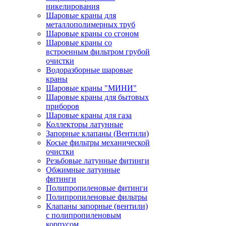
никелирования
Шаровые краны для
металлополимерных труб
Шаровые краны со сгоном
Шаровые краны со
встроенным фильтром грубой
очистки
Водоразборные шаровые
краны
Шаровые краны "МИНИ"
Шаровые краны для бытовых
приборов
Шаровые краны для газа
Коллекторы латунные
Запорные клапаны (Вентили)
Косые фильтры механической
очистки
Резьбовые латунные фитинги
Обжимные латунные
фитинги
Полипропиленовые фитинги
Полипропиленовые фильтры
Клапаны запорные (вентили)
с полипропиленовым
корпусом