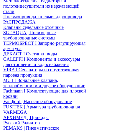
МеталлоИзделия | Радиаторы и
полотенцесушители из нержавеющей
стали
Пневмопривода, пневмогидропривода
РАСПРОДАЖА
Клапаны седельные отсечные
SLT AQUA | Полимерные
трубопроводные системы
ТЕРМОБРЕСТ І Запорно-регулирующая
арматура
ДЕКАСТ І Счетчики воды
CALEFFI І Компоненты и аксессуары
для отопления и водоснабжения
VIRA І Сепараторы и сопутствующая
паровая продукция
MUT І Зональные клапана,
теплообменники и другое оборудование
Fachmann І Комплектующие для плоской
кровли
Vandjord | Насосное оборудование
FUSITEK | Арматура трубопроводная
VARMEGA
АРХИМЕД | Приводы
Русский Радиатор
PEMAKS | Пневматическое