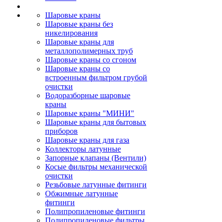
Шаровые краны
Шаровые краны без
никелирования
Шаровые краны для
металлополимерных труб
Шаровые краны со сгоном
Шаровые краны со
встроенным фильтром грубой
очистки
Водоразборные шаровые
краны
Шаровые краны "МИНИ"
Шаровые краны для бытовых
приборов
Шаровые краны для газа
Коллекторы латунные
Запорные клапаны (Вентили)
Косые фильтры механической
очистки
Резьбовые латунные фитинги
Обжимные латунные
фитинги
Полипропиленовые фитинги
Полипропиленовые фильтры