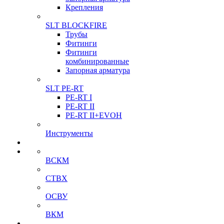
Крепления
SLT BLOCKFIRE
Трубы
Фитинги
Фитинги
комбинированные
Запорная арматура
SLT PE-RT
PE-RT I
PE-RT II
PE-RT II+EVOH
Инструменты
ВСКМ
СТВХ
ОСВУ
ВКМ