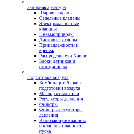
Запорная арматура
Шаровые краны
Седельные клапаны
Электромагнитные
клапаны
Пневмоприводы
Дисковые затворы
Принадлежности и
крепеж
Распределители Namur
Блоки датчиков и
позиционеры
Подготовка воздуха
Комбинации блоков
подготовки воздуха
Маслораспылители
Регуляторы давления
Фильтры
Фильтры-регуляторы
давления
Включающие клапаны
и клапаны плавного
пуска