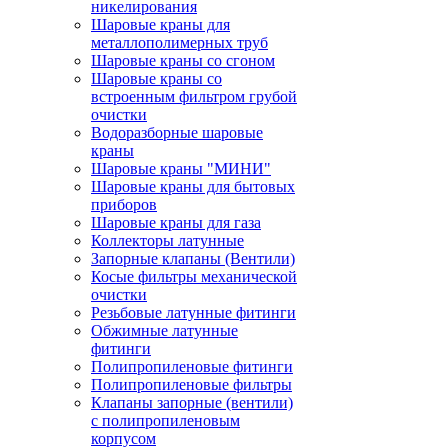
никелирования
Шаровые краны для
металлополимерных труб
Шаровые краны со сгоном
Шаровые краны со
встроенным фильтром грубой
очистки
Водоразборные шаровые
краны
Шаровые краны "МИНИ"
Шаровые краны для бытовых
приборов
Шаровые краны для газа
Коллекторы латунные
Запорные клапаны (Вентили)
Косые фильтры механической
очистки
Резьбовые латунные фитинги
Обжимные латунные
фитинги
Полипропиленовые фитинги
Полипропиленовые фильтры
Клапаны запорные (вентили)
с полипропиленовым
корпусом