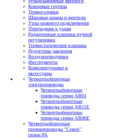
Резьбозажимные фитинги
Концевые группы
Термоголовки
Шаровые краны и вентили
Узлы нижнего подключения
Переходник к узлам
Радиаторные клапаны ручной
регулировки
Термостатические клапаны
Редукторы давления
Воздухоотводчики
Инструменты
Комплектующие и
аксессуары
Четвертьоборотные
электроприводы
Четвертьоборотные
приводы серии AR01
Четвертьоборотные
приводы серии AR11E
Четвертьоборотные
приводы серии AR06E
Четвертьоборотные
пневмоприводы "Север"
серии РА