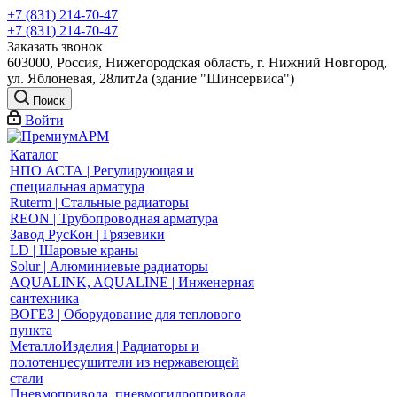
+7 (831) 214-70-47
+7 (831) 214-70-47
Заказать звонок
603000, Россия, Нижегородская область, г. Нижний Новгород,
ул. Яблоневая, 28лит2а (здание "Шинсервиса")
Поиск
Войти
Каталог
НПО АСТА | Регулирующая и
специальная арматура
Ruterm | Стальные радиаторы
REON | Трубопроводная арматура
Завод РусКон | Грязевики
LD | Шаровые краны
Solur | Алюминиевые радиаторы
AQUALINK, AQUALINE | Инженерная
сантехника
ВОГЕЗ | Оборудование для теплового
пункта
МеталлоИзделия | Радиаторы и
полотенцесушители из нержавеющей
стали
Пневмопривода, пневмогидропривода