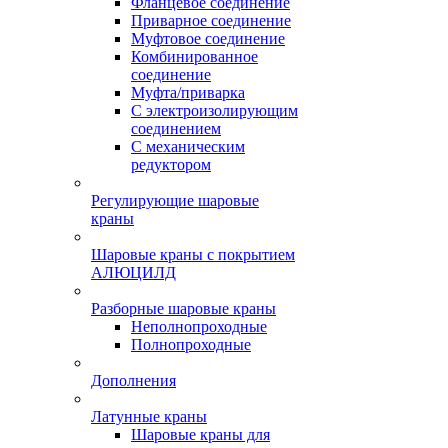
Фланцевое соединение
Приварное соединение
Муфтовое соединение
Комбинированное
соединение
Муфта/приварка
С электроизолирующим
соединением
С механическим
редуктором
Регулирующие шаровые
краны
Шаровые краны с покрытием
АЛЮЦИЛД
Разборные шаровые краны
Неполнопроходные
Полнопроходные
Дополнения
Латунные краны
Шаровые краны для