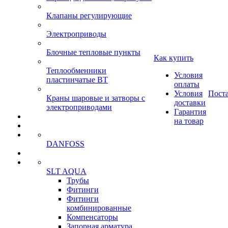
Клапаны регулирующие
Электроприводы
Блочные тепловые пункты
Как купить
Теплообменники
Условия
пластинчатые ВТ
оплаты
Условия
Пост
Краны шаровые и затворы с
доставки
электроприводами
Гарантия
на товар
DANFOSS
SLT AQUA
Трубы
Фитинги
Фитинги
комбинированные
Компенсаторы
Запорная арматура