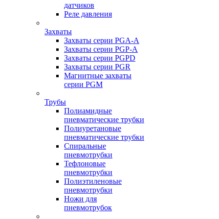
датчиков
Реле давления
Захваты
Захваты серии PGA-A
Захваты серии PGP-A
Захваты серии PGPD
Захваты серии PGR
Магнитные захваты
серии PGM
Трубы
Полиамидные
пневматические трубки
Полиуретановые
пневматические трубки
Спиральные
пневмотрубки
Тефлоновые
пневмотрубки
Полиэтиленовые
пневмотрубки
Ножи для
пневмотрубок