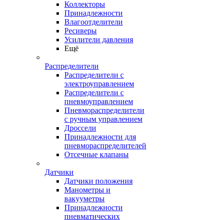
Коллекторы
Принадлежности
Влагоотделители
Ресиверы
Усилители давления
Ещё
Распределители
Распределители с
электроуправлением
Распределители с
пневмоуправлением
Пневмораспределители
с ручным управлением
Дроссели
Принадлежности для
пневмораспределителей
Отсечные клапаны
Датчики
Датчики положения
Манометры и
вакууметры
Принадлежности
пневматических