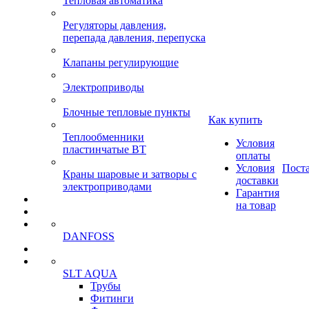
Тепловая автоматика
Регуляторы давления,
перепада давления, перепуска
Клапаны регулирующие
Электроприводы
Блочные тепловые пункты
Как купить
Теплообменники
Условия
пластинчатые ВТ
оплаты
Условия
Пост
Краны шаровые и затворы с
доставки
электроприводами
Гарантия
на товар
DANFOSS
SLT AQUA
Трубы
Фитинги