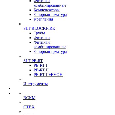
Фитинги
комбинированные
Компенсаторы
Запорная арматура
Крепления
SLT BLOCKFIRE
Трубы
Фитинги
Фитинги
комбинированные
Запорная арматура
SLT PE-RT
PE-RT I
PE-RT II
PE-RT II+EVOH
Инструменты
ВСКМ
СТВХ