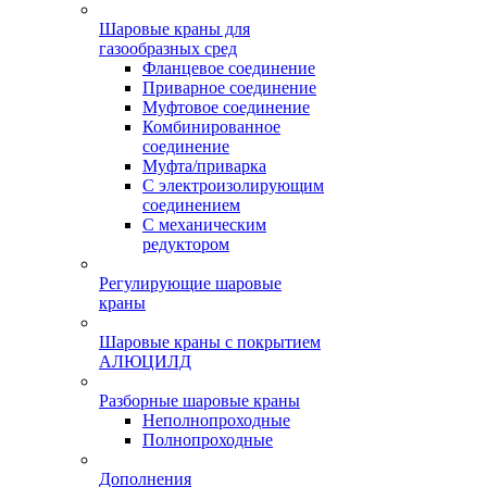
Шаровые краны для
газообразных сред
Фланцевое соединение
Приварное соединение
Муфтовое соединение
Комбинированное
соединение
Муфта/приварка
С электроизолирующим
соединением
С механическим
редуктором
Регулирующие шаровые
краны
Шаровые краны с покрытием
АЛЮЦИЛД
Разборные шаровые краны
Неполнопроходные
Полнопроходные
Дополнения