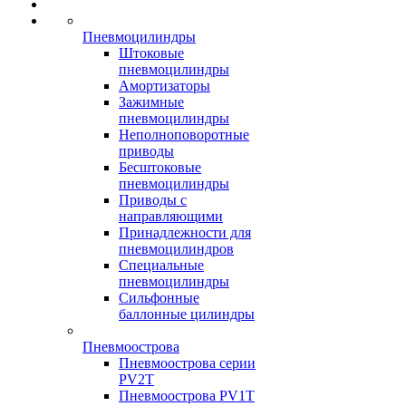
Пневмоцилиндры
Штоковые
пневмоцилиндры
Амортизаторы
Зажимные
пневмоцилиндры
Неполноповоротные
приводы
Бесштоковые
пневмоцилиндры
Приводы с
направляющими
Принадлежности для
пневмоцилиндров
Специальные
пневмоцилиндры
Сильфонные
баллонные цилиндры
Пневмоострова
Пневмоострова серии
PV2T
Пневмоострова PV1T