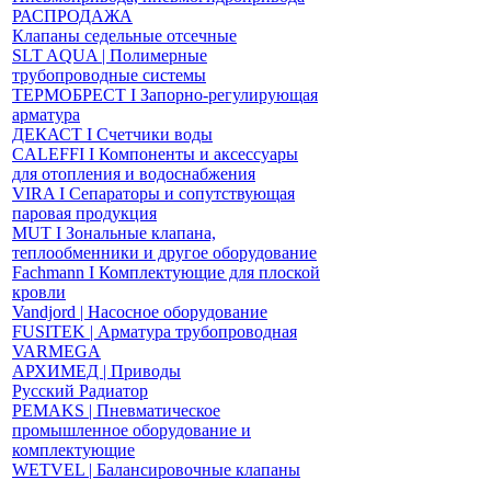
РАСПРОДАЖА
Клапаны седельные отсечные
SLT AQUA | Полимерные
трубопроводные системы
ТЕРМОБРЕСТ І Запорно-регулирующая
арматура
ДЕКАСТ І Счетчики воды
CALEFFI І Компоненты и аксессуары
для отопления и водоснабжения
VIRA І Сепараторы и сопутствующая
паровая продукция
MUT І Зональные клапана,
теплообменники и другое оборудование
Fachmann І Комплектующие для плоской
кровли
Vandjord | Насосное оборудование
FUSITEK | Арматура трубопроводная
VARMEGA
АРХИМЕД | Приводы
Русский Радиатор
PEMAKS | Пневматическое
промышленное оборудование и
комплектующие
WETVEL | Балансировочные клапаны