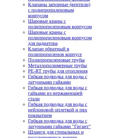
Клапаны запорные (вентили)
с полипропиленовым
корпусом
Шаровые краны с
полипропиленовым корпусом
Шаровые краны с
полипропиленовым корпусом
для радиатора
Клапан обратный в
полипропиленов корпусе
Полипропиленовые трубы
Металлополимерные трубы
PE-RT трубы для отопления
Гибкая подводка для воды с
латунными гайками
Гибкая подводка для воды с
гайками из нержавеющей
стали
Гибкая подводка для воды с
нейлоновой оплеткой и пвх
покрытием
Гибкая подводка для воды с
латунными гайками "Гигант"
Шланги для стиральных и
посудомоечных машин