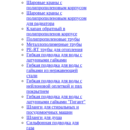
Шаровые краны с
полипропиленовым корпусом
Шаровые краны с
полипропиленовым корпусом
для радиатора
Клапан обратный в
полипропиленов корпусе
Полипропиленовые трубы
Металлополимерные трубы
PE-RT трубы для отопления
Гибкая подводка для воды с
латунными гайками
Гибкая подводка для воды с
гайками из нержавеющей
стали
Гибкая подводка для воды с
нейлоновой оплеткой и пвх
покрытием
Гибкая подводка для воды с
латунными гайками "Гигант"
Шланги для стиральных и
посудомоечных машин
Шланги для душа
Сильфонная подводка для
газа