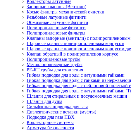
Коллекторы латунные
Запорные клапаны (Вентили)
Косые фильтры механической очистки
Резьбовые латунные фитинги
Обжимные латунные фитинги
Полипропиленовые фитинги
Полипропиленовые фильтры
Клапаны запорные (вентили) с полипропиленовым
Шаровые краны с полипропиленовым корпусом
Шаровые краны с полипропиленовым корпусом для
Клапан обратный в полипропиленов корпусе
Полипропиленовые трубы
Металлополимерные трубы
PE-RT трубы для отопления
Гибкая подводка для воды с латунными гайками
Гибкая подводка для воды с гайками из нержавеющ
Гибкая подводка для воды с нейлоновой оплеткой 
Гибкая подводка для воды с латунными гайками "Г
Шланги для стиральных и посудомоечных машин
Шланги для душа
Сильфонная подводка для газа
Диэлектрические вставки (муфты)
Подводка для газа ПВХ
Коллекторные системы
Арматура безопасности