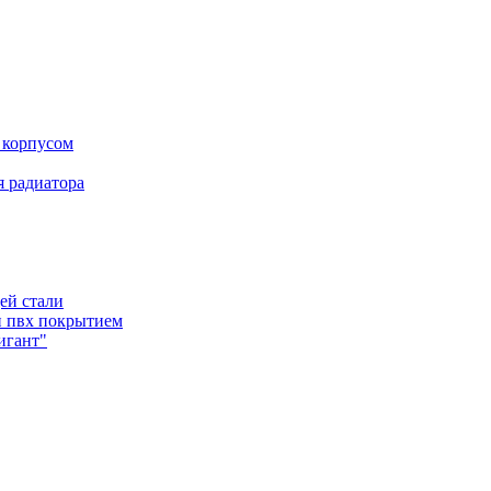
 корпусом
 радиатора
ей стали
и пвх покрытием
игант"