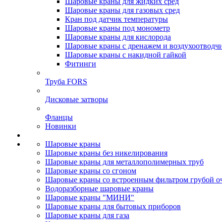
Шаровые краны для жидких сред
Шаровые краны для газовых сред
Кран под датчик температуры
Шаровые краны под монометр
Шаровые краны для кислорода
Шаровые краны с дренажем и воздухоотводч
Шаровые краны с накидной гайкой
Фитинги
Труба FORS
Дисковые затворы
Фланцы
Новинки
Шаровые краны
Шаровые краны без никелирования
Шаровые краны для металлополимерных труб
Шаровые краны со сгоном
Шаровые краны со встроенным фильтром грубой о
Водоразборные шаровые краны
Шаровые краны "МИНИ"
Шаровые краны для бытовых приборов
Шаровые краны для газа