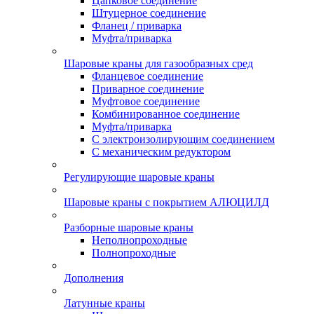
Цапковое соединение
Штуцерное соединение
Фланец / приварка
Муфта/приварка
Шаровые краны для газообразных сред
Фланцевое соединение
Приварное соединение
Муфтовое соединение
Комбинированное соединение
Муфта/приварка
С электроизолирующим соединением
С механическим редуктором
Регулирующие шаровые краны
Шаровые краны с покрытием АЛЮЦИЛД
Разборные шаровые краны
Неполнопроходные
Полнопроходные
Дополнения
Латунные краны