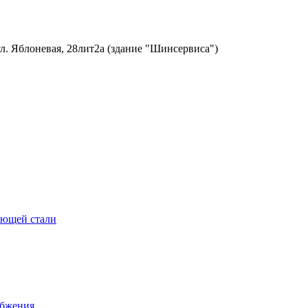
ул. Яблоневая, 28лит2а (здание "Шинсервиса")
еющей стали
абжения