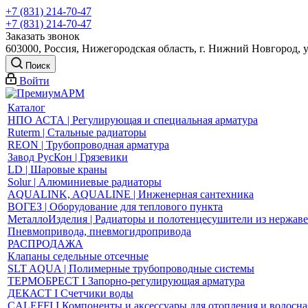
+7 (831) 214-70-47
+7 (831) 214-70-47
Заказать звонок
603000, Россия, Нижегородская область, г. Нижний Новгород, 
Поиск
Войти
Каталог
НПО АСТА | Регулирующая и специальная арматура
Ruterm | Стальные радиаторы
REON | Трубопроводная арматура
Завод РусКон | Грязевики
LD | Шаровые краны
Solur | Алюминиевые радиаторы
AQUALINK, AQUALINE | Инженерная сантехника
ВОГЕЗ | Оборудование для теплового пункта
МеталлоИзделия | Радиаторы и полотенцесушители из нержав
Пневмопривода, пневмогидропривода
РАСПРОДАЖА
Клапаны седельные отсечные
SLT AQUA | Полимерные трубопроводные системы
ТЕРМОБРЕСТ І Запорно-регулирующая арматура
ДЕКАСТ І Счетчики воды
CALEFFI І Компоненты и аксессуары для отопления и водосн