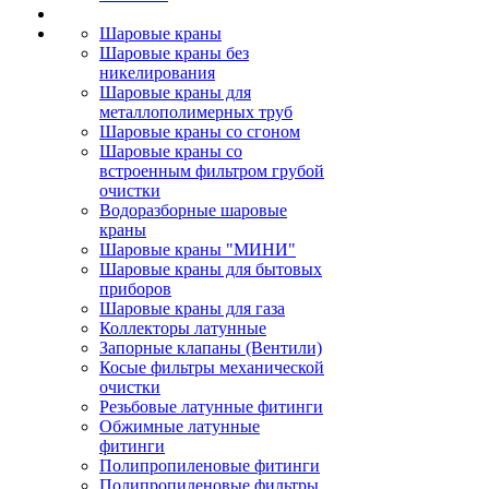
Шаровые краны
Шаровые краны без
никелирования
Шаровые краны для
металлополимерных труб
Шаровые краны со сгоном
Шаровые краны со
встроенным фильтром грубой
очистки
Водоразборные шаровые
краны
Шаровые краны "МИНИ"
Шаровые краны для бытовых
приборов
Шаровые краны для газа
Коллекторы латунные
Запорные клапаны (Вентили)
Косые фильтры механической
очистки
Резьбовые латунные фитинги
Обжимные латунные
фитинги
Полипропиленовые фитинги
Полипропиленовые фильтры