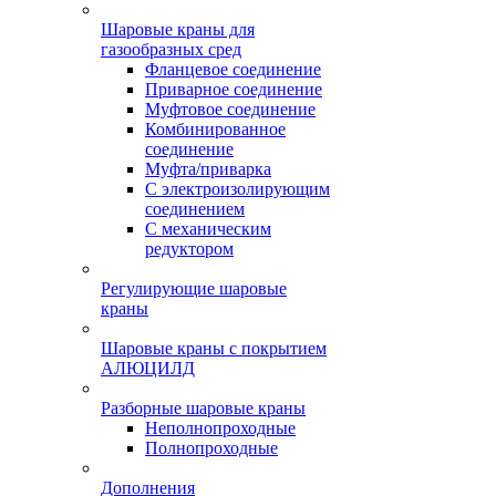
Шаровые краны для
газообразных сред
Фланцевое соединение
Приварное соединение
Муфтовое соединение
Комбинированное
соединение
Муфта/приварка
С электроизолирующим
соединением
С механическим
редуктором
Регулирующие шаровые
краны
Шаровые краны с покрытием
АЛЮЦИЛД
Разборные шаровые краны
Неполнопроходные
Полнопроходные
Дополнения