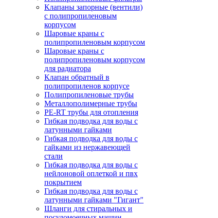
Клапаны запорные (вентили)
с полипропиленовым
корпусом
Шаровые краны с
полипропиленовым корпусом
Шаровые краны с
полипропиленовым корпусом
для радиатора
Клапан обратный в
полипропиленов корпусе
Полипропиленовые трубы
Металлополимерные трубы
PE-RT трубы для отопления
Гибкая подводка для воды с
латунными гайками
Гибкая подводка для воды с
гайками из нержавеющей
стали
Гибкая подводка для воды с
нейлоновой оплеткой и пвх
покрытием
Гибкая подводка для воды с
латунными гайками "Гигант"
Шланги для стиральных и
посудомоечных машин