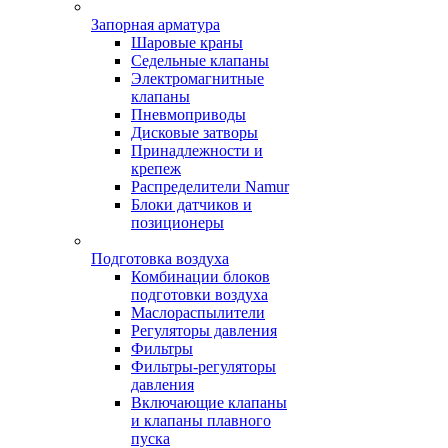
Запорная арматура
Шаровые краны
Седельные клапаны
Электромагнитные
клапаны
Пневмоприводы
Дисковые затворы
Принадлежности и
крепеж
Распределители Namur
Блоки датчиков и
позиционеры
Подготовка воздуха
Комбинации блоков
подготовки воздуха
Маслораспылители
Регуляторы давления
Фильтры
Фильтры-регуляторы
давления
Включающие клапаны
и клапаны плавного
пуска