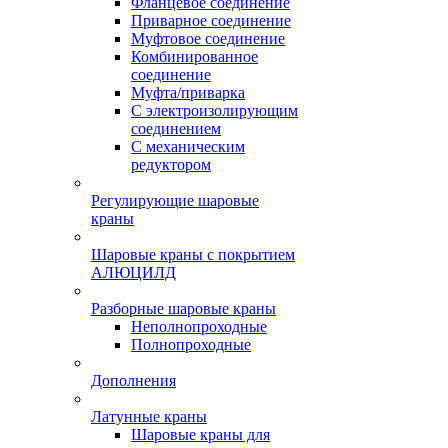
Фланцевое соединение
Приварное соединение
Муфтовое соединение
Комбинированное
соединение
Муфта/приварка
С электроизолирующим
соединением
С механическим
редуктором
Регулирующие шаровые
краны
Шаровые краны с покрытием
АЛЮЦИЛД
Разборные шаровые краны
Неполнопроходные
Полнопроходные
Дополнения
Латунные краны
Шаровые краны для