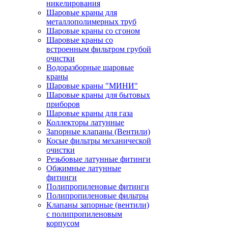
никелирования
Шаровые краны для
металлополимерных труб
Шаровые краны со сгоном
Шаровые краны со
встроенным фильтром грубой
очистки
Водоразборные шаровые
краны
Шаровые краны "МИНИ"
Шаровые краны для бытовых
приборов
Шаровые краны для газа
Коллекторы латунные
Запорные клапаны (Вентили)
Косые фильтры механической
очистки
Резьбовые латунные фитинги
Обжимные латунные
фитинги
Полипропиленовые фитинги
Полипропиленовые фильтры
Клапаны запорные (вентили)
с полипропиленовым
корпусом