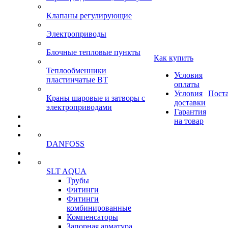
Клапаны регулирующие
Электроприводы
Блочные тепловые пункты
Как купить
Теплообменники
Условия
пластинчатые ВТ
оплаты
Условия
Пост
Краны шаровые и затворы с
доставки
электроприводами
Гарантия
на товар
DANFOSS
SLT AQUA
Трубы
Фитинги
Фитинги
комбинированные
Компенсаторы
Запорная арматура