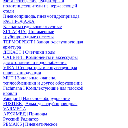
МеталлоИзделия | Радиаторы и
полотенцесушители из нержавеющей
стали
Пневмопривода, пневмогидропривода
РАСПРОДАЖА
Клапаны седельные отсечные
SLT AQUA | Полимерные
трубопроводные системы
ТЕРМОБРЕСТ І Запорно-регулирующая
арматура
ДЕКАСТ І Счетчики воды
CALEFFI І Компоненты и аксессуары
для отопления и водоснабжения
VIRA І Сепараторы и сопутствующая
паровая продукция
MUT І Зональные клапана,
теплообменники и другое оборудование
Fachmann І Комплектующие для плоской
кровли
Vandjord | Насосное оборудование
FUSITEK | Арматура трубопроводная
VARMEGA
АРХИМЕД | Приводы
Русский Радиатор
PEMAKS | Пневматическое