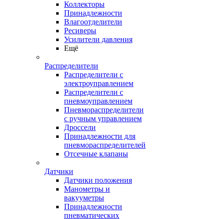
Коллекторы
Принадлежности
Влагоотделители
Ресиверы
Усилители давления
Ещё
Распределители
Распределители с
электроуправлением
Распределители с
пневмоуправлением
Пневмораспределители
с ручным управлением
Дроссели
Принадлежности для
пневмораспределителей
Отсечные клапаны
Датчики
Датчики положения
Манометры и
вакууметры
Принадлежности
пневматических