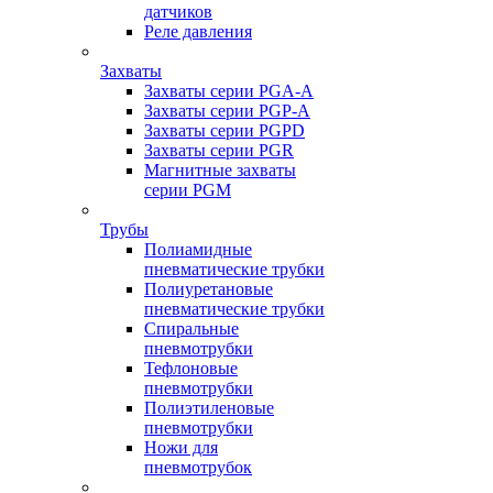
датчиков
Реле давления
Захваты
Захваты серии PGA-A
Захваты серии PGP-A
Захваты серии PGPD
Захваты серии PGR
Магнитные захваты
серии PGM
Трубы
Полиамидные
пневматические трубки
Полиуретановые
пневматические трубки
Спиральные
пневмотрубки
Тефлоновые
пневмотрубки
Полиэтиленовые
пневмотрубки
Ножи для
пневмотрубок