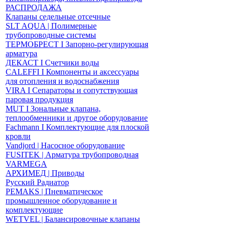
РАСПРОДАЖА
Клапаны седельные отсечные
SLT AQUA | Полимерные
трубопроводные системы
ТЕРМОБРЕСТ І Запорно-регулирующая
арматура
ДЕКАСТ І Счетчики воды
CALEFFI І Компоненты и аксессуары
для отопления и водоснабжения
VIRA І Сепараторы и сопутствующая
паровая продукция
MUT І Зональные клапана,
теплообменники и другое оборудование
Fachmann І Комплектующие для плоской
кровли
Vandjord | Насосное оборудование
FUSITEK | Арматура трубопроводная
VARMEGA
АРХИМЕД | Приводы
Русский Радиатор
PEMAKS | Пневматическое
промышленное оборудование и
комплектующие
WETVEL | Балансировочные клапаны