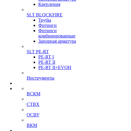
Крепления
SLT BLOCKFIRE
Трубы
Фитинги
Фитинги
комбинированные
Запорная арматура
SLT PE-RT
PE-RT I
PE-RT II
PE-RT II+EVOH
Инструменты
ВСКМ
СТВХ
ОСВУ
ВКМ