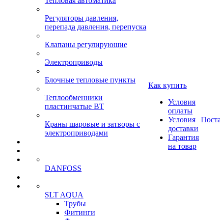
Тепловая автоматика
Регуляторы давления,
перепада давления, перепуска
Клапаны регулирующие
Электроприводы
Блочные тепловые пункты
Как купить
Теплообменники
Условия
пластинчатые ВТ
оплаты
Условия
Пост
Краны шаровые и затворы с
доставки
электроприводами
Гарантия
на товар
DANFOSS
SLT AQUA
Трубы
Фитинги