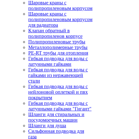
Шаровые краны с
полипропиленовым корпусом
Шаровые краны с
полипропиленовым корпусом
для радиатора
Клапан обратный в
полипропиленов корпусе
Полипропиленовые трубы
Металлополимерные трубы
PE-RT трубы для отопления
Гибкая подводка для воды с
латунными гайками
Гибкая подводка для воды с
гайками из нержавеющей
стали
Гибкая подводка для воды с
нейлоновой оплеткой и пвх
покрытием
Гибкая подводка для воды с
латунными гайками "Гигант"
Шланги для стиральных и
посудомоечных машин
Шланги для душа
Сильфонная подводка для
газа