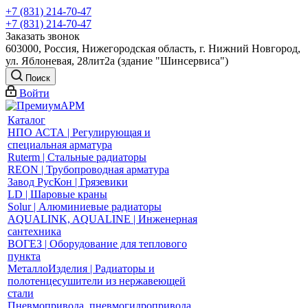
+7 (831) 214-70-47
+7 (831) 214-70-47
Заказать звонок
603000, Россия, Нижегородская область, г. Нижний Новгород,
ул. Яблоневая, 28лит2а (здание "Шинсервиса")
Поиск
Войти
Каталог
НПО АСТА | Регулирующая и
специальная арматура
Ruterm | Стальные радиаторы
REON | Трубопроводная арматура
Завод РусКон | Грязевики
LD | Шаровые краны
Solur | Алюминиевые радиаторы
AQUALINK, AQUALINE | Инженерная
сантехника
ВОГЕЗ | Оборудование для теплового
пункта
МеталлоИзделия | Радиаторы и
полотенцесушители из нержавеющей
стали
Пневмопривода, пневмогидропривода