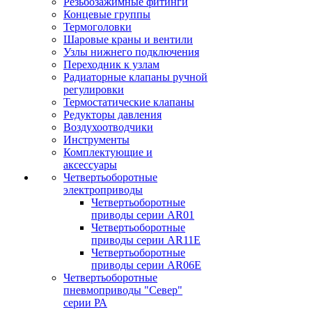
Резьбозажимные фитинги
Концевые группы
Термоголовки
Шаровые краны и вентили
Узлы нижнего подключения
Переходник к узлам
Радиаторные клапаны ручной
регулировки
Термостатические клапаны
Редукторы давления
Воздухоотводчики
Инструменты
Комплектующие и
аксессуары
Четвертьоборотные
электроприводы
Четвертьоборотные
приводы серии AR01
Четвертьоборотные
приводы серии AR11E
Четвертьоборотные
приводы серии AR06E
Четвертьоборотные
пневмоприводы "Север"
серии РА