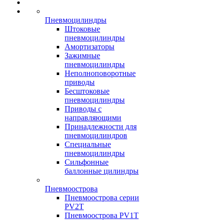
Пневмоцилиндры
Штоковые
пневмоцилиндры
Амортизаторы
Зажимные
пневмоцилиндры
Неполноповоротные
приводы
Бесштоковые
пневмоцилиндры
Приводы с
направляющими
Принадлежности для
пневмоцилиндров
Специальные
пневмоцилиндры
Сильфонные
баллонные цилиндры
Пневмоострова
Пневмоострова серии
PV2T
Пневмоострова PV1T