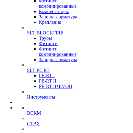
Фитинги
комбинированные
Компенсаторы
Запорная арматура
Крепления
SLT BLOCKFIRE
Трубы
Фитинги
Фитинги
комбинированные
Запорная арматура
SLT PE-RT
PE-RT I
PE-RT II
PE-RT II+EVOH
Инструменты
ВСКМ
СТВХ