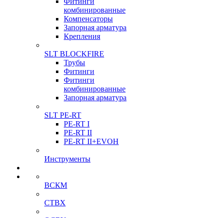
Фитинги
комбинированные
Компенсаторы
Запорная арматура
Крепления
SLT BLOCKFIRE
Трубы
Фитинги
Фитинги
комбинированные
Запорная арматура
SLT PE-RT
PE-RT I
PE-RT II
PE-RT II+EVOH
Инструменты
ВСКМ
СТВХ