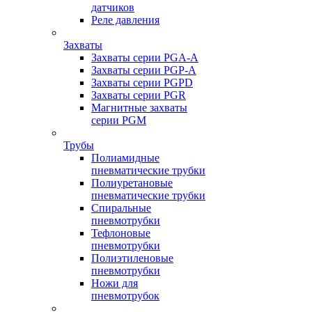
датчиков
Реле давления
Захваты
Захваты серии PGA-A
Захваты серии PGP-A
Захваты серии PGPD
Захваты серии PGR
Магнитные захваты
серии PGM
Трубы
Полиамидные
пневматические трубки
Полиуретановые
пневматические трубки
Спиральные
пневмотрубки
Тефлоновые
пневмотрубки
Полиэтиленовые
пневмотрубки
Ножи для
пневмотрубок