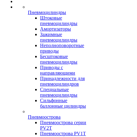
Пневмоцилиндры
Штоковые
пневмоцилиндры
Амортизаторы
Зажимные
пневмоцилиндры
Неполноповоротные
приводы
Бесштоковые
пневмоцилиндры
Приводы с
направляющими
Принадлежности для
пневмоцилиндров
Специальные
пневмоцилиндры
Сильфонные
баллонные цилиндры
Пневмоострова
Пневмоострова серии
PV2T
Пневмоострова PV1T