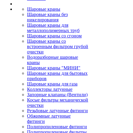
Шаровые краны
Шаровые краны без
никелирования
Шаровые краны для
металлополимерных труб
Шаровые краны со сгоном
Шаровые краны со
встроенным фильтром грубой
очистки
Водоразборные шаровые
краны
Шаровые краны "МИНИ"
Шаровые краны для бытовых
приборов
Шаровые краны для газа
Коллекторы латунные
Запорные клапаны (Вентили)
Косые фильтры механической
очистки
Резьбовые латунные фитинги
Обжимные латунные
фитинги
Полипропиленовые фитинги
Полипропиленовые фильтры