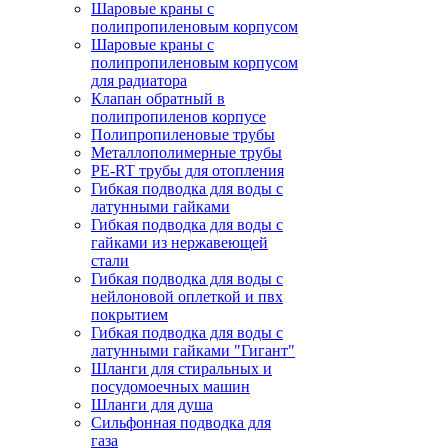
Шаровые краны с
полипропиленовым корпусом
Шаровые краны с
полипропиленовым корпусом
для радиатора
Клапан обратный в
полипропиленов корпусе
Полипропиленовые трубы
Металлополимерные трубы
PE-RT трубы для отопления
Гибкая подводка для воды с
латунными гайками
Гибкая подводка для воды с
гайками из нержавеющей
стали
Гибкая подводка для воды с
нейлоновой оплеткой и пвх
покрытием
Гибкая подводка для воды с
латунными гайками "Гигант"
Шланги для стиральных и
посудомоечных машин
Шланги для душа
Сильфонная подводка для
газа