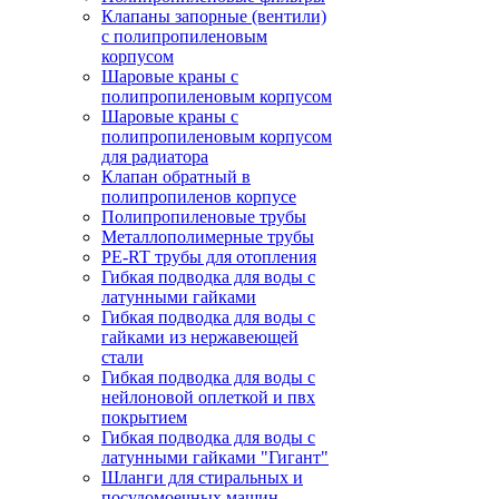
Клапаны запорные (вентили)
с полипропиленовым
корпусом
Шаровые краны с
полипропиленовым корпусом
Шаровые краны с
полипропиленовым корпусом
для радиатора
Клапан обратный в
полипропиленов корпусе
Полипропиленовые трубы
Металлополимерные трубы
PE-RT трубы для отопления
Гибкая подводка для воды с
латунными гайками
Гибкая подводка для воды с
гайками из нержавеющей
стали
Гибкая подводка для воды с
нейлоновой оплеткой и пвх
покрытием
Гибкая подводка для воды с
латунными гайками "Гигант"
Шланги для стиральных и
посудомоечных машин