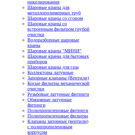
никелирования
Шаровые краны для
металлополимерных труб
Шаровые краны со сгоном
Шаровые краны со
встроенным фильтром грубой
очистки
Водоразборные шаровые
краны
Шаровые краны "МИНИ"
Шаровые краны для бытовых
приборов
Шаровые краны для газа
Коллекторы латунные
Запорные клапаны (Вентили)
Косые фильтры механической
очистки
Резьбовые латунные фитинги
Обжимные латунные
фитинги
Полипропиленовые фитинги
Полипропиленовые фильтры
Клапаны запорные (вентили)
с полипропиленовым
корпусом