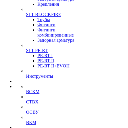
Крепления
SLT BLOCKFIRE
Трубы
Фитинги
Фитинги
комбинированные
Запорная арматура
SLT PE-RT
PE-RT I
PE-RT II
PE-RT II+EVOH
Инструменты
ВСКМ
СТВХ
ОСВУ
ВКМ