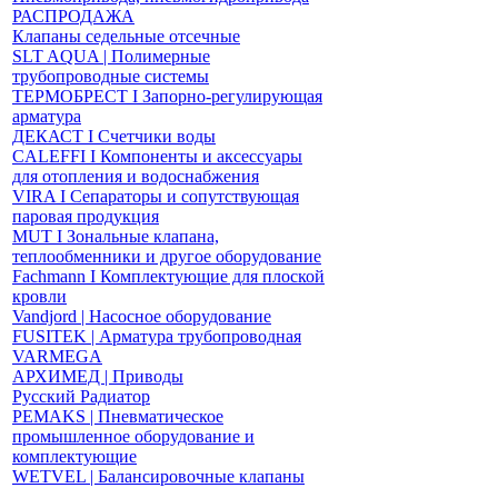
РАСПРОДАЖА
Клапаны седельные отсечные
SLT AQUA | Полимерные
трубопроводные системы
ТЕРМОБРЕСТ І Запорно-регулирующая
арматура
ДЕКАСТ І Счетчики воды
CALEFFI І Компоненты и аксессуары
для отопления и водоснабжения
VIRA І Сепараторы и сопутствующая
паровая продукция
MUT І Зональные клапана,
теплообменники и другое оборудование
Fachmann І Комплектующие для плоской
кровли
Vandjord | Насосное оборудование
FUSITEK | Арматура трубопроводная
VARMEGA
АРХИМЕД | Приводы
Русский Радиатор
PEMAKS | Пневматическое
промышленное оборудование и
комплектующие
WETVEL | Балансировочные клапаны