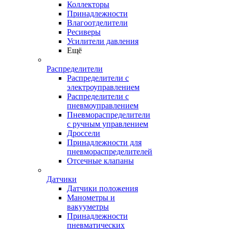
Коллекторы
Принадлежности
Влагоотделители
Ресиверы
Усилители давления
Ещё
Распределители
Распределители с
электроуправлением
Распределители с
пневмоуправлением
Пневмораспределители
с ручным управлением
Дроссели
Принадлежности для
пневмораспределителей
Отсечные клапаны
Датчики
Датчики положения
Манометры и
вакууметры
Принадлежности
пневматических