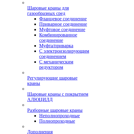
Шаровые краны для
газообразных сред
Фланцевое соединение
Приварное соединение
Муфтовое соединение
Комбинированное
соединение
Муфта/приварка
С электроизолирующим
соединением
С механическим
редуктором
Регулирующие шаровые
краны
Шаровые краны с покрытием
АЛЮЦИЛД
Разборные шаровые краны
Неполнопроходные
Полнопроходные
Дополнения