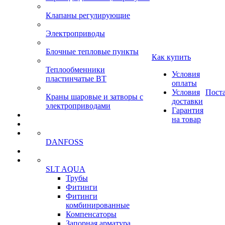
Клапаны регулирующие
Электроприводы
Блочные тепловые пункты
Как купить
Теплообменники
Условия
пластинчатые ВТ
оплаты
Условия
Пост
Краны шаровые и затворы с
доставки
электроприводами
Гарантия
на товар
DANFOSS
SLT AQUA
Трубы
Фитинги
Фитинги
комбинированные
Компенсаторы
Запорная арматура