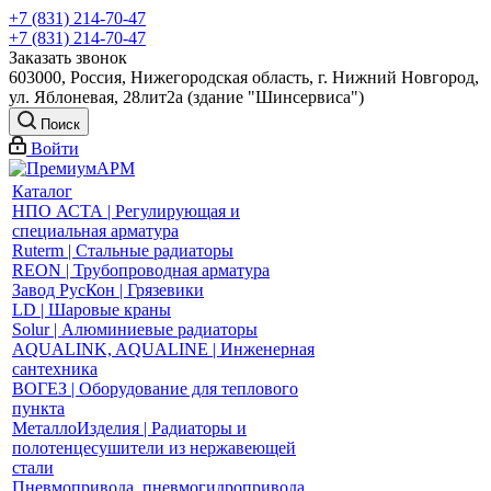
+7 (831) 214-70-47
+7 (831) 214-70-47
Заказать звонок
603000, Россия, Нижегородская область, г. Нижний Новгород,
ул. Яблоневая, 28лит2а (здание "Шинсервиса")
Поиск
Войти
Каталог
НПО АСТА | Регулирующая и
специальная арматура
Ruterm | Стальные радиаторы
REON | Трубопроводная арматура
Завод РусКон | Грязевики
LD | Шаровые краны
Solur | Алюминиевые радиаторы
AQUALINK, AQUALINE | Инженерная
сантехника
ВОГЕЗ | Оборудование для теплового
пункта
МеталлоИзделия | Радиаторы и
полотенцесушители из нержавеющей
стали
Пневмопривода, пневмогидропривода