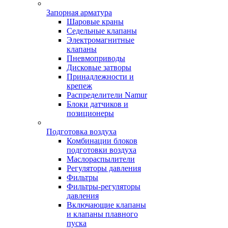
Запорная арматура
Шаровые краны
Седельные клапаны
Электромагнитные
клапаны
Пневмоприводы
Дисковые затворы
Принадлежности и
крепеж
Распределители Namur
Блоки датчиков и
позиционеры
Подготовка воздуха
Комбинации блоков
подготовки воздуха
Маслораспылители
Регуляторы давления
Фильтры
Фильтры-регуляторы
давления
Включающие клапаны
и клапаны плавного
пуска