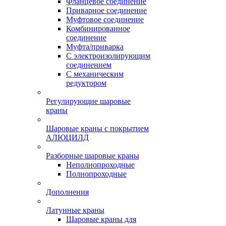
Фланцевое соединение
Приварное соединение
Муфтовое соединение
Комбинированное
соединение
Муфта/приварка
С электроизолирующим
соединением
С механическим
редуктором
Регулирующие шаровые
краны
Шаровые краны с покрытием
АЛЮЦИЛД
Разборные шаровые краны
Неполнопроходные
Полнопроходные
Дополнения
Латунные краны
Шаровые краны для