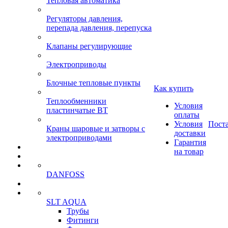
Тепловая автоматика
Регуляторы давления,
перепада давления, перепуска
Клапаны регулирующие
Электроприводы
Блочные тепловые пункты
Как купить
Теплообменники
Условия
пластинчатые ВТ
оплаты
Условия
Пост
Краны шаровые и затворы с
доставки
электроприводами
Гарантия
на товар
DANFOSS
SLT AQUA
Трубы
Фитинги