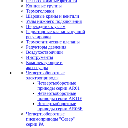
Резьбозажимные фитинги
Концевые группы
Термоголовки
Шаровые краны и вентили
Узлы нижнего подключения
Переходник к узлам
Радиаторные клапаны ручной
регулировки
Термостатические клапаны
Редукторы давления
Воздухоотводчики
Инструменты
Комплектующие и
аксессуары
Четвертьоборотные
электроприводы
Четвертьоборотные
приводы серии AR01
Четвертьоборотные
приводы серии AR11E
Четвертьоборотные
приводы серии AR06E
Четвертьоборотные
пневмоприводы "Север"
серии РА