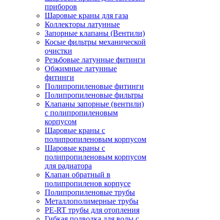
приборов
Шаровые краны для газа
Коллекторы латунные
Запорные клапаны (Вентили)
Косые фильтры механической
очистки
Резьбовые латунные фитинги
Обжимные латунные
фитинги
Полипропиленовые фитинги
Полипропиленовые фильтры
Клапаны запорные (вентили)
с полипропиленовым
корпусом
Шаровые краны с
полипропиленовым корпусом
Шаровые краны с
полипропиленовым корпусом
для радиатора
Клапан обратный в
полипропиленов корпусе
Полипропиленовые трубы
Металлополимерные трубы
PE-RT трубы для отопления
Гибкая подводка для воды с