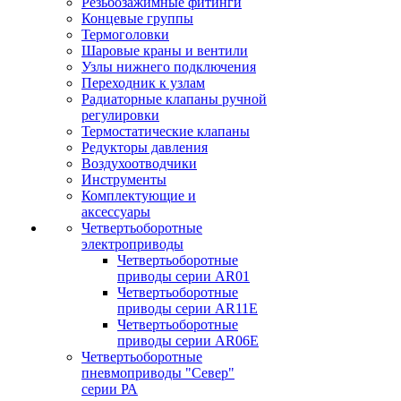
Резьбозажимные фитинги
Концевые группы
Термоголовки
Шаровые краны и вентили
Узлы нижнего подключения
Переходник к узлам
Радиаторные клапаны ручной
регулировки
Термостатические клапаны
Редукторы давления
Воздухоотводчики
Инструменты
Комплектующие и
аксессуары
Четвертьоборотные
электроприводы
Четвертьоборотные
приводы серии AR01
Четвертьоборотные
приводы серии AR11E
Четвертьоборотные
приводы серии AR06E
Четвертьоборотные
пневмоприводы "Север"
серии РА