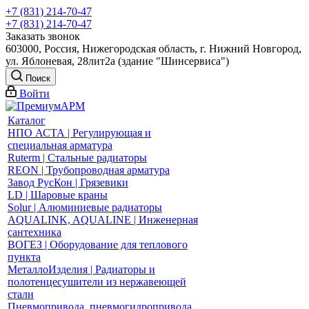
+7 (831) 214-70-47
+7 (831) 214-70-47
Заказать звонок
603000, Россия, Нижегородская область, г. Нижний Новгород,
ул. Яблоневая, 28лит2а (здание "Шинсервиса")
Поиск
Войти
Каталог
НПО АСТА | Регулирующая и
специальная арматура
Ruterm | Стальные радиаторы
REON | Трубопроводная арматура
Завод РусКон | Грязевики
LD | Шаровые краны
Solur | Алюминиевые радиаторы
AQUALINK, AQUALINE | Инженерная
сантехника
ВОГЕЗ | Оборудование для теплового
пункта
МеталлоИзделия | Радиаторы и
полотенцесушители из нержавеющей
стали
Пневмопривода, пневмогидропривода