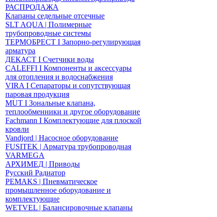
РАСПРОДАЖА
Клапаны седельные отсечные
SLT AQUA | Полимерные
трубопроводные системы
ТЕРМОБРЕСТ І Запорно-регулирующая
арматура
ДЕКАСТ І Счетчики воды
CALEFFI І Компоненты и аксессуары
для отопления и водоснабжения
VIRA І Сепараторы и сопутствующая
паровая продукция
MUT І Зональные клапана,
теплообменники и другое оборудование
Fachmann І Комплектующие для плоской
кровли
Vandjord | Насосное оборудование
FUSITEK | Арматура трубопроводная
VARMEGA
АРХИМЕД | Приводы
Русский Радиатор
PEMAKS | Пневматическое
промышленное оборудование и
комплектующие
WETVEL | Балансировочные клапаны