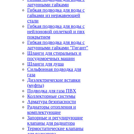
латунными гайками
Гибкая подводка для воды с
гайками из нержавеющей
стали
Гибкая подводка для воды с
нейлоновой оплеткой и пвх
покрытием
Гибкая подводка для воды с
латунными гайками "Гигант"
Шланги для стиральных и
посудомоечных машин
Шланги для душа
Сильфонная подводка для
газа
Диэлектрические вставки
(муфты)
Подводка для газа ПВХ
Коллекторные системы
Арматура безопасности
Радиаторы отопления и
комплектующие
Запорные и регулирующие
клапаны для радиатора
Термостатические клапаны
для радиатора