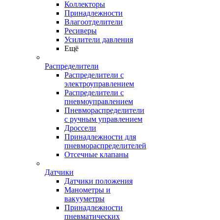
Коллекторы
Принадлежности
Влагоотделители
Ресиверы
Усилители давления
Ещё
Распределители
Распределители с
электроуправлением
Распределители с
пневмоуправлением
Пневмораспределители
с ручным управлением
Дроссели
Принадлежности для
пневмораспределителей
Отсечные клапаны
Датчики
Датчики положения
Манометры и
вакууметры
Принадлежности
пневматических