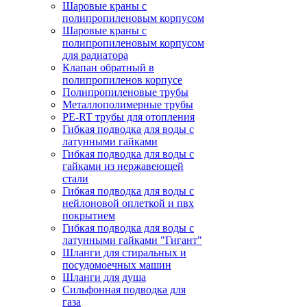
Шаровые краны с
полипропиленовым корпусом
Шаровые краны с
полипропиленовым корпусом
для радиатора
Клапан обратный в
полипропиленов корпусе
Полипропиленовые трубы
Металлополимерные трубы
PE-RT трубы для отопления
Гибкая подводка для воды с
латунными гайками
Гибкая подводка для воды с
гайками из нержавеющей
стали
Гибкая подводка для воды с
нейлоновой оплеткой и пвх
покрытием
Гибкая подводка для воды с
латунными гайками "Гигант"
Шланги для стиральных и
посудомоечных машин
Шланги для душа
Сильфонная подводка для
газа