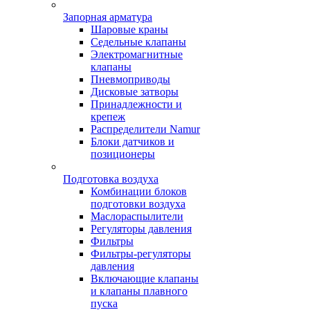
Запорная арматура
Шаровые краны
Седельные клапаны
Электромагнитные
клапаны
Пневмоприводы
Дисковые затворы
Принадлежности и
крепеж
Распределители Namur
Блоки датчиков и
позиционеры
Подготовка воздуха
Комбинации блоков
подготовки воздуха
Маслораспылители
Регуляторы давления
Фильтры
Фильтры-регуляторы
давления
Включающие клапаны
и клапаны плавного
пуска