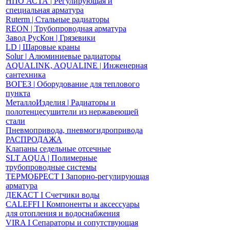
НПО АСТА | Регулирующая и
специальная арматура
Ruterm | Стальные радиаторы
REON | Трубопроводная арматура
Завод РусКон | Грязевики
LD | Шаровые краны
Solur | Алюминиевые радиаторы
AQUALINK, AQUALINE | Инженерная
сантехника
ВОГЕЗ | Оборудование для теплового
пункта
МеталлоИзделия | Радиаторы и
полотенцесушители из нержавеющей
стали
Пневмопривода, пневмогидропривода
РАСПРОДАЖА
Клапаны седельные отсечные
SLT AQUA | Полимерные
трубопроводные системы
ТЕРМОБРЕСТ І Запорно-регулирующая
арматура
ДЕКАСТ І Счетчики воды
CALEFFI І Компоненты и аксессуары
для отопления и водоснабжения
VIRA І Сепараторы и сопутствующая