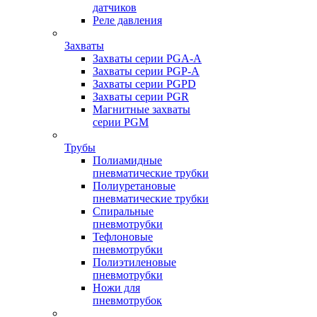
датчиков
Реле давления
Захваты
Захваты серии PGA-A
Захваты серии PGP-A
Захваты серии PGPD
Захваты серии PGR
Магнитные захваты
серии PGM
Трубы
Полиамидные
пневматические трубки
Полиуретановые
пневматические трубки
Спиральные
пневмотрубки
Тефлоновые
пневмотрубки
Полиэтиленовые
пневмотрубки
Ножи для
пневмотрубок