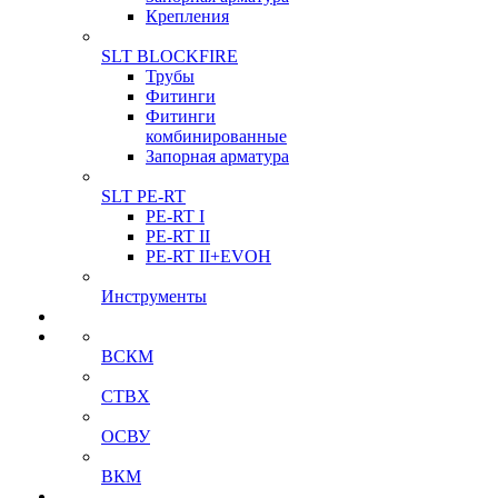
Крепления
SLT BLOCKFIRE
Трубы
Фитинги
Фитинги
комбинированные
Запорная арматура
SLT PE-RT
PE-RT I
PE-RT II
PE-RT II+EVOH
Инструменты
ВСКМ
СТВХ
ОСВУ
ВКМ