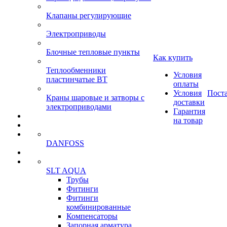
Клапаны регулирующие
Электроприводы
Блочные тепловые пункты
Как купить
Теплообменники
Условия
пластинчатые ВТ
оплаты
Условия
Пост
Краны шаровые и затворы с
доставки
электроприводами
Гарантия
на товар
DANFOSS
SLT AQUA
Трубы
Фитинги
Фитинги
комбинированные
Компенсаторы
Запорная арматура