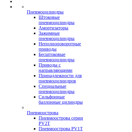
Пневмоцилиндры
Штоковые
пневмоцилиндры
Амортизаторы
Зажимные
пневмоцилиндры
Неполноповоротные
приводы
Бесштоковые
пневмоцилиндры
Приводы с
направляющими
Принадлежности для
пневмоцилиндров
Специальные
пневмоцилиндры
Сильфонные
баллонные цилиндры
Пневмоострова
Пневмоострова серии
PV2T
Пневмоострова PV1T