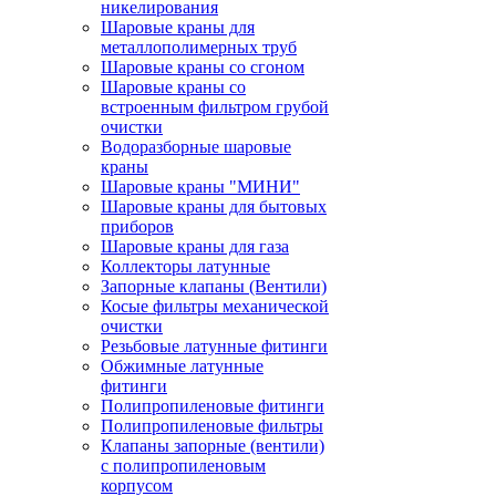
никелирования
Шаровые краны для
металлополимерных труб
Шаровые краны со сгоном
Шаровые краны со
встроенным фильтром грубой
очистки
Водоразборные шаровые
краны
Шаровые краны "МИНИ"
Шаровые краны для бытовых
приборов
Шаровые краны для газа
Коллекторы латунные
Запорные клапаны (Вентили)
Косые фильтры механической
очистки
Резьбовые латунные фитинги
Обжимные латунные
фитинги
Полипропиленовые фитинги
Полипропиленовые фильтры
Клапаны запорные (вентили)
с полипропиленовым
корпусом