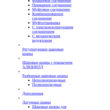
Фланцевое соединение
Приварное соединение
Муфтовое соединение
Комбинированное
соединение
Муфта/приварка
С электроизолирующим
соединением
С механическим
редуктором
Регулирующие шаровые
краны
Шаровые краны с покрытием
АЛЮЦИЛД
Разборные шаровые краны
Неполнопроходные
Полнопроходные
Дополнения
Латунные краны
Шаровые краны для