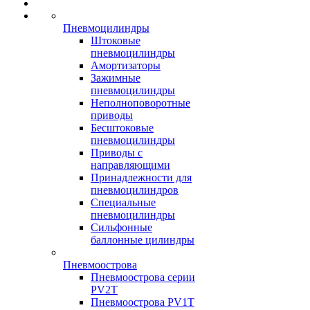
Пневмоцилиндры
Штоковые
пневмоцилиндры
Амортизаторы
Зажимные
пневмоцилиндры
Неполноповоротные
приводы
Бесштоковые
пневмоцилиндры
Приводы с
направляющими
Принадлежности для
пневмоцилиндров
Специальные
пневмоцилиндры
Сильфонные
баллонные цилиндры
Пневмоострова
Пневмоострова серии
PV2T
Пневмоострова PV1T