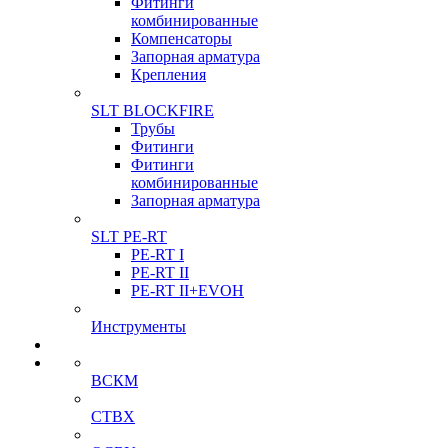
Фитинги
комбинированные
Компенсаторы
Запорная арматура
Крепления
SLT BLOCKFIRE
Трубы
Фитинги
Фитинги
комбинированные
Запорная арматура
SLT PE-RT
PE-RT I
PE-RT II
PE-RT II+EVOH
Инструменты
ВСКМ
СТВХ