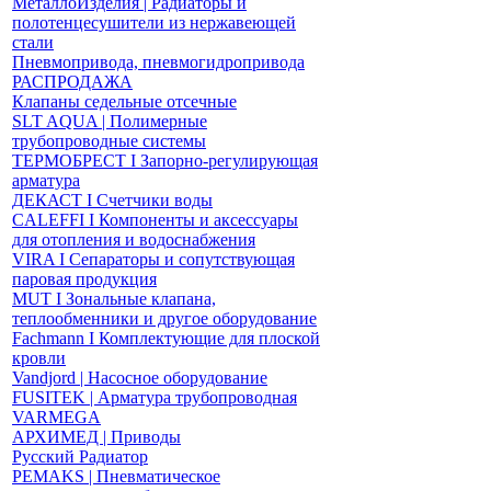
МеталлоИзделия | Радиаторы и
полотенцесушители из нержавеющей
стали
Пневмопривода, пневмогидропривода
РАСПРОДАЖА
Клапаны седельные отсечные
SLT AQUA | Полимерные
трубопроводные системы
ТЕРМОБРЕСТ І Запорно-регулирующая
арматура
ДЕКАСТ І Счетчики воды
CALEFFI І Компоненты и аксессуары
для отопления и водоснабжения
VIRA І Сепараторы и сопутствующая
паровая продукция
MUT І Зональные клапана,
теплообменники и другое оборудование
Fachmann І Комплектующие для плоской
кровли
Vandjord | Насосное оборудование
FUSITEK | Арматура трубопроводная
VARMEGA
АРХИМЕД | Приводы
Русский Радиатор
PEMAKS | Пневматическое