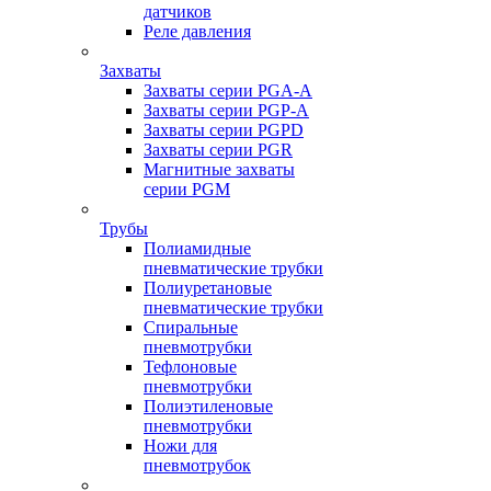
датчиков
Реле давления
Захваты
Захваты серии PGA-A
Захваты серии PGP-A
Захваты серии PGPD
Захваты серии PGR
Магнитные захваты
серии PGM
Трубы
Полиамидные
пневматические трубки
Полиуретановые
пневматические трубки
Спиральные
пневмотрубки
Тефлоновые
пневмотрубки
Полиэтиленовые
пневмотрубки
Ножи для
пневмотрубок