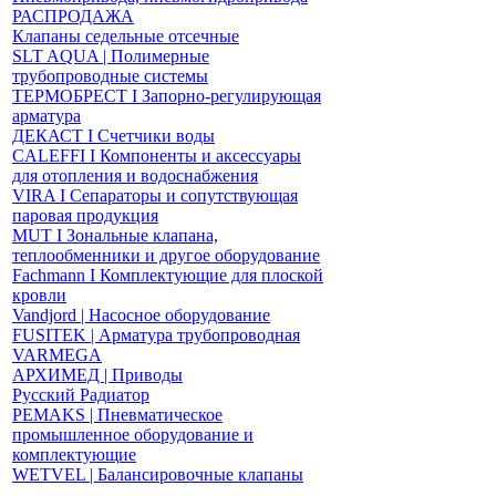
РАСПРОДАЖА
Клапаны седельные отсечные
SLT AQUA | Полимерные
трубопроводные системы
ТЕРМОБРЕСТ І Запорно-регулирующая
арматура
ДЕКАСТ І Счетчики воды
CALEFFI І Компоненты и аксессуары
для отопления и водоснабжения
VIRA І Сепараторы и сопутствующая
паровая продукция
MUT І Зональные клапана,
теплообменники и другое оборудование
Fachmann І Комплектующие для плоской
кровли
Vandjord | Насосное оборудование
FUSITEK | Арматура трубопроводная
VARMEGA
АРХИМЕД | Приводы
Русский Радиатор
PEMAKS | Пневматическое
промышленное оборудование и
комплектующие
WETVEL | Балансировочные клапаны