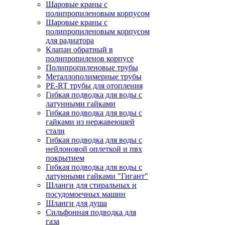
Шаровые краны с
полипропиленовым корпусом
Шаровые краны с
полипропиленовым корпусом
для радиатора
Клапан обратный в
полипропиленов корпусе
Полипропиленовые трубы
Металлополимерные трубы
PE-RT трубы для отопления
Гибкая подводка для воды с
латунными гайками
Гибкая подводка для воды с
гайками из нержавеющей
стали
Гибкая подводка для воды с
нейлоновой оплеткой и пвх
покрытием
Гибкая подводка для воды с
латунными гайками "Гигант"
Шланги для стиральных и
посудомоечных машин
Шланги для душа
Сильфонная подводка для
газа