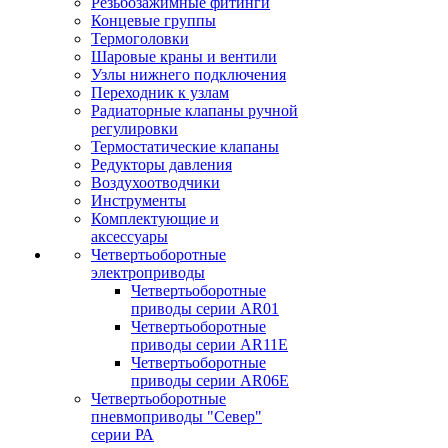
Резьбозажимные фитинги
Концевые группы
Термоголовки
Шаровые краны и вентили
Узлы нижнего подключения
Переходник к узлам
Радиаторные клапаны ручной
регулировки
Термостатические клапаны
Редукторы давления
Воздухоотводчики
Инструменты
Комплектующие и
аксессуары
Четвертьоборотные
электроприводы
Четвертьоборотные
приводы серии AR01
Четвертьоборотные
приводы серии AR11E
Четвертьоборотные
приводы серии AR06E
Четвертьоборотные
пневмоприводы "Север"
серии РА