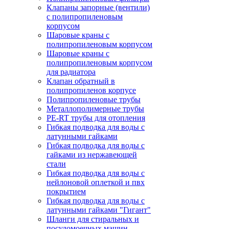
Клапаны запорные (вентили)
с полипропиленовым
корпусом
Шаровые краны с
полипропиленовым корпусом
Шаровые краны с
полипропиленовым корпусом
для радиатора
Клапан обратный в
полипропиленов корпусе
Полипропиленовые трубы
Металлополимерные трубы
PE-RT трубы для отопления
Гибкая подводка для воды с
латунными гайками
Гибкая подводка для воды с
гайками из нержавеющей
стали
Гибкая подводка для воды с
нейлоновой оплеткой и пвх
покрытием
Гибкая подводка для воды с
латунными гайками "Гигант"
Шланги для стиральных и
посудомоечных машин