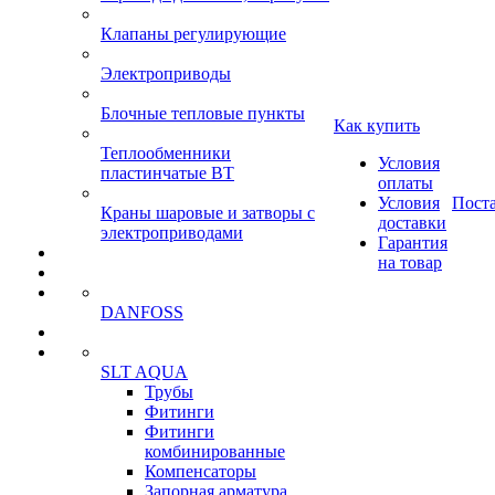
Клапаны регулирующие
Электроприводы
Блочные тепловые пункты
Как купить
Теплообменники
Условия
пластинчатые ВТ
оплаты
Условия
Пост
Краны шаровые и затворы с
доставки
электроприводами
Гарантия
на товар
DANFOSS
SLT AQUA
Трубы
Фитинги
Фитинги
комбинированные
Компенсаторы
Запорная арматура