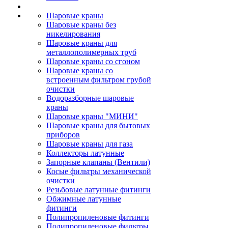
Шаровые краны
Шаровые краны без
никелирования
Шаровые краны для
металлополимерных труб
Шаровые краны со сгоном
Шаровые краны со
встроенным фильтром грубой
очистки
Водоразборные шаровые
краны
Шаровые краны "МИНИ"
Шаровые краны для бытовых
приборов
Шаровые краны для газа
Коллекторы латунные
Запорные клапаны (Вентили)
Косые фильтры механической
очистки
Резьбовые латунные фитинги
Обжимные латунные
фитинги
Полипропиленовые фитинги
Полипропиленовые фильтры