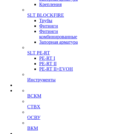
Крепления
SLT BLOCKFIRE
Трубы
Фитинги
Фитинги
комбинированные
Запорная арматура
SLT PE-RT
PE-RT I
PE-RT II
PE-RT II+EVOH
Инструменты
ВСКМ
СТВХ
ОСВУ
ВКМ