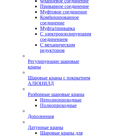
Фланцевое соединение
Приварное соединение
Муфтовое соединение
Комбинированное
соединение
Муфта/приварка
С электроизолирующим
соединением
С механическим
редуктором
Регулирующие шаровые
краны
Шаровые краны с покрытием
АЛЮЦИЛД
Разборные шаровые краны
Неполнопроходные
Полнопроходные
Дополнения
Латунные краны
Шаровые краны для