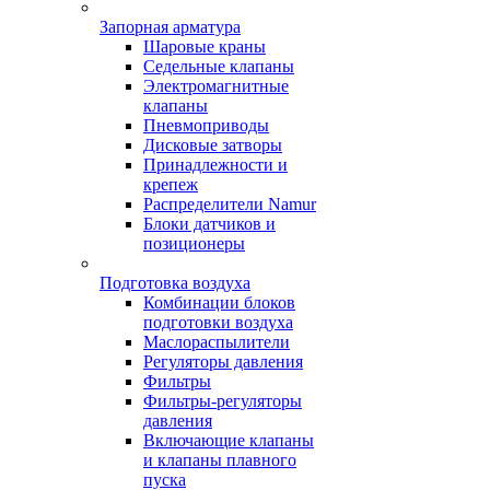
Запорная арматура
Шаровые краны
Седельные клапаны
Электромагнитные
клапаны
Пневмоприводы
Дисковые затворы
Принадлежности и
крепеж
Распределители Namur
Блоки датчиков и
позиционеры
Подготовка воздуха
Комбинации блоков
подготовки воздуха
Маслораспылители
Регуляторы давления
Фильтры
Фильтры-регуляторы
давления
Включающие клапаны
и клапаны плавного
пуска