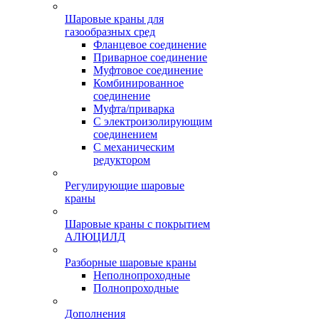
Шаровые краны для
газообразных сред
Фланцевое соединение
Приварное соединение
Муфтовое соединение
Комбинированное
соединение
Муфта/приварка
С электроизолирующим
соединением
С механическим
редуктором
Регулирующие шаровые
краны
Шаровые краны с покрытием
АЛЮЦИЛД
Разборные шаровые краны
Неполнопроходные
Полнопроходные
Дополнения