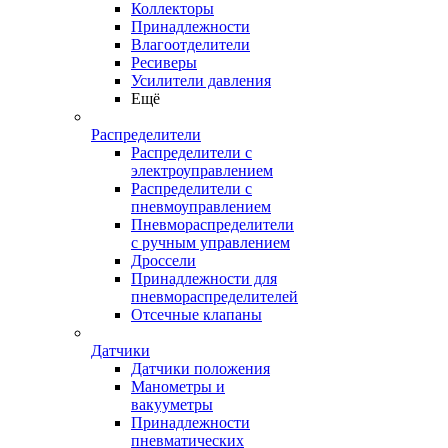
Коллекторы
Принадлежности
Влагоотделители
Ресиверы
Усилители давления
Ещё
Распределители
Распределители с
электроуправлением
Распределители с
пневмоуправлением
Пневмораспределители
с ручным управлением
Дроссели
Принадлежности для
пневмораспределителей
Отсечные клапаны
Датчики
Датчики положения
Манометры и
вакууметры
Принадлежности
пневматических