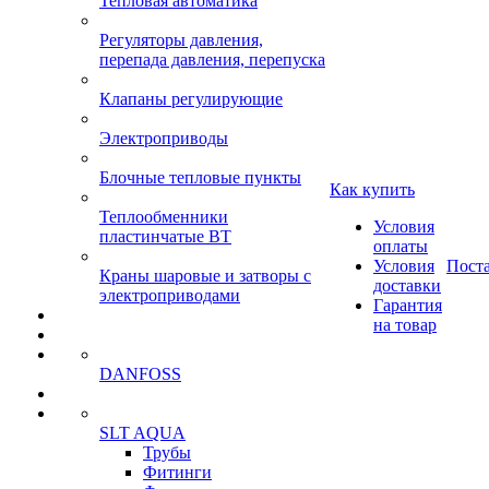
Тепловая автоматика
Регуляторы давления,
перепада давления, перепуска
Клапаны регулирующие
Электроприводы
Блочные тепловые пункты
Как купить
Теплообменники
Условия
пластинчатые ВТ
оплаты
Условия
Пост
Краны шаровые и затворы с
доставки
электроприводами
Гарантия
на товар
DANFOSS
SLT AQUA
Трубы
Фитинги