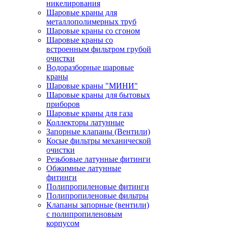
никелирования
Шаровые краны для
металлополимерных труб
Шаровые краны со сгоном
Шаровые краны со
встроенным фильтром грубой
очистки
Водоразборные шаровые
краны
Шаровые краны "МИНИ"
Шаровые краны для бытовых
приборов
Шаровые краны для газа
Коллекторы латунные
Запорные клапаны (Вентили)
Косые фильтры механической
очистки
Резьбовые латунные фитинги
Обжимные латунные
фитинги
Полипропиленовые фитинги
Полипропиленовые фильтры
Клапаны запорные (вентили)
с полипропиленовым
корпусом