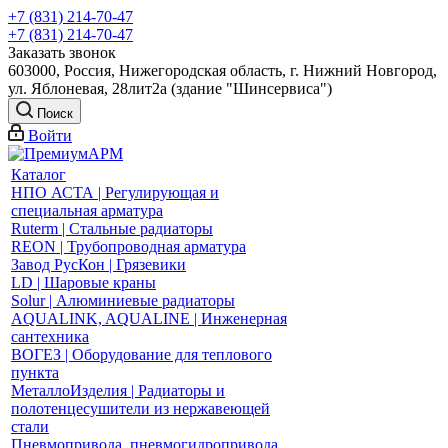
+7 (831) 214-70-47
+7 (831) 214-70-47
Заказать звонок
603000, Россия, Нижегородская область, г. Нижний Новгород,
ул. Яблоневая, 28лит2а (здание "Шинсервиса")
Поиск
Войти
Каталог
НПО АСТА | Регулирующая и
специальная арматура
Ruterm | Стальные радиаторы
REON | Трубопроводная арматура
Завод РусКон | Грязевики
LD | Шаровые краны
Solur | Алюминиевые радиаторы
AQUALINK, AQUALINE | Инженерная
сантехника
ВОГЕЗ | Оборудование для теплового
пункта
МеталлоИзделия | Радиаторы и
полотенцесушители из нержавеющей
стали
Пневмопривода, пневмогидропривода