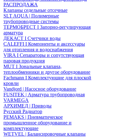
РАСПРОДАЖА
Клапаны седельные отсечные
SLT AQUA | Полимерные
трубопроводные системы
ТЕРМОБРЕСТ І Запорно-регулирующая
арматура
ДЕКАСТ І Счетчики воды
CALEFFI І Компоненты и аксессуары
для отопления и водоснабжения
VIRA І Сепараторы и сопутствующая
паровая продукция
MUT І Зональные клапана,
теплообменники и другое оборудование
Fachmann І Комплектующие для плоской
кровли
Vandjord | Насосное оборудование
FUSITEK | Арматура трубопроводная
VARMEGA
АРХИМЕД | Приводы
Русский Радиатор
PEMAKS | Пневматическое
промышленное оборудование и
комплектующие
WETVEL | Балансировочные клапаны