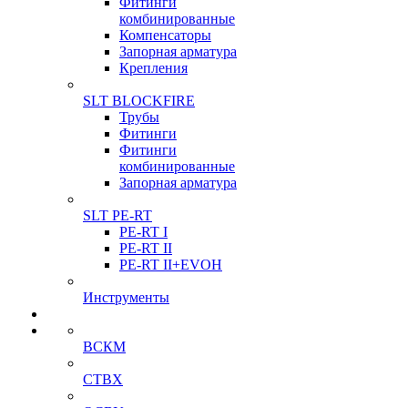
Фитинги
комбинированные
Компенсаторы
Запорная арматура
Крепления
SLT BLOCKFIRE
Трубы
Фитинги
Фитинги
комбинированные
Запорная арматура
SLT PE-RT
PE-RT I
PE-RT II
PE-RT II+EVOH
Инструменты
ВСКМ
СТВХ