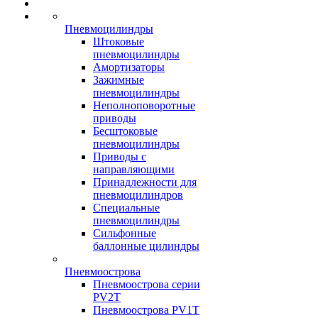
Пневмоцилиндры
Штоковые
пневмоцилиндры
Амортизаторы
Зажимные
пневмоцилиндры
Неполноповоротные
приводы
Бесштоковые
пневмоцилиндры
Приводы с
направляющими
Принадлежности для
пневмоцилиндров
Специальные
пневмоцилиндры
Сильфонные
баллонные цилиндры
Пневмоострова
Пневмоострова серии
PV2T
Пневмоострова PV1T