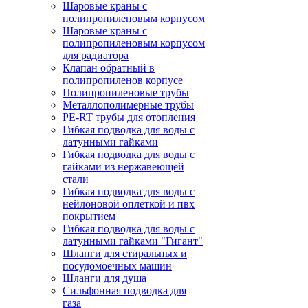
Шаровые краны с
полипропиленовым корпусом
Шаровые краны с
полипропиленовым корпусом
для радиатора
Клапан обратный в
полипропиленов корпусе
Полипропиленовые трубы
Металлополимерные трубы
PE-RT трубы для отопления
Гибкая подводка для воды с
латунными гайками
Гибкая подводка для воды с
гайками из нержавеющей
стали
Гибкая подводка для воды с
нейлоновой оплеткой и пвх
покрытием
Гибкая подводка для воды с
латунными гайками "Гигант"
Шланги для стиральных и
посудомоечных машин
Шланги для душа
Сильфонная подводка для
газа