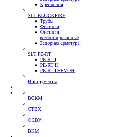
Крепления
SLT BLOCKFIRE
Трубы
Фитинги
Фитинги
комбинированные
Запорная арматура
SLT PE-RT
PE-RT I
PE-RT II
PE-RT II+EVOH
Инструменты
ВСКМ
СТВХ
ОСВУ
ВКМ