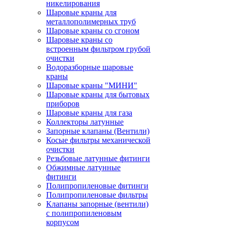
никелирования
Шаровые краны для
металлополимерных труб
Шаровые краны со сгоном
Шаровые краны со
встроенным фильтром грубой
очистки
Водоразборные шаровые
краны
Шаровые краны "МИНИ"
Шаровые краны для бытовых
приборов
Шаровые краны для газа
Коллекторы латунные
Запорные клапаны (Вентили)
Косые фильтры механической
очистки
Резьбовые латунные фитинги
Обжимные латунные
фитинги
Полипропиленовые фитинги
Полипропиленовые фильтры
Клапаны запорные (вентили)
с полипропиленовым
корпусом