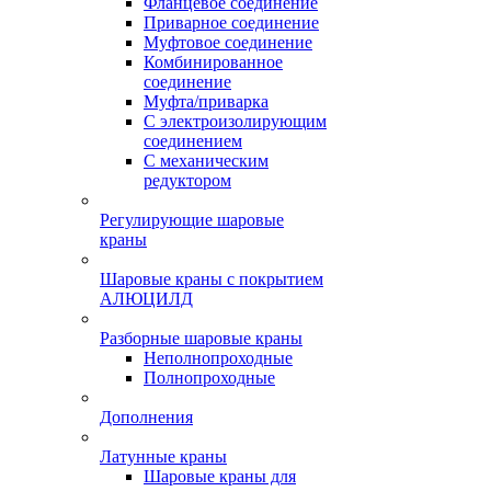
Фланцевое соединение
Приварное соединение
Муфтовое соединение
Комбинированное
соединение
Муфта/приварка
С электроизолирующим
соединением
С механическим
редуктором
Регулирующие шаровые
краны
Шаровые краны с покрытием
АЛЮЦИЛД
Разборные шаровые краны
Неполнопроходные
Полнопроходные
Дополнения
Латунные краны
Шаровые краны для