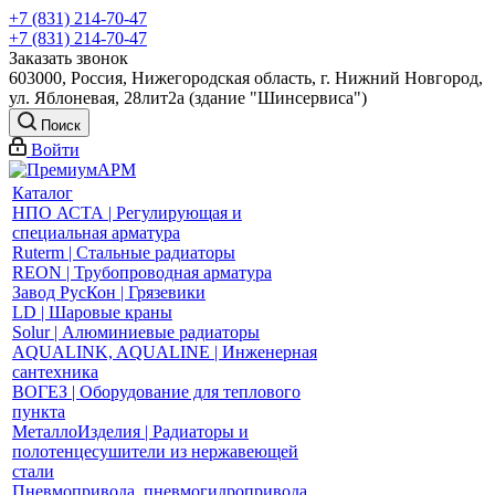
+7 (831) 214-70-47
+7 (831) 214-70-47
Заказать звонок
603000, Россия, Нижегородская область, г. Нижний Новгород,
ул. Яблоневая, 28лит2а (здание "Шинсервиса")
Поиск
Войти
Каталог
НПО АСТА | Регулирующая и
специальная арматура
Ruterm | Стальные радиаторы
REON | Трубопроводная арматура
Завод РусКон | Грязевики
LD | Шаровые краны
Solur | Алюминиевые радиаторы
AQUALINK, AQUALINE | Инженерная
сантехника
ВОГЕЗ | Оборудование для теплового
пункта
МеталлоИзделия | Радиаторы и
полотенцесушители из нержавеющей
стали
Пневмопривода, пневмогидропривода