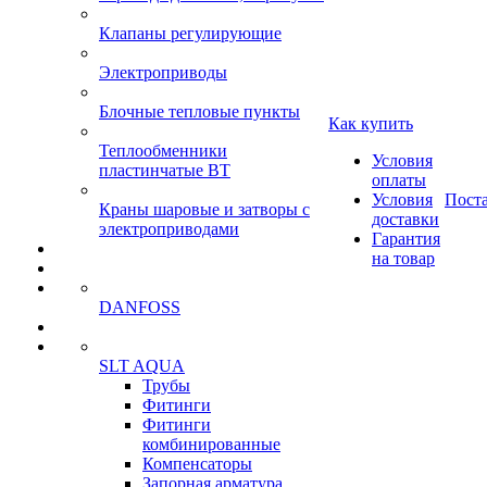
Клапаны регулирующие
Электроприводы
Блочные тепловые пункты
Как купить
Теплообменники
Условия
пластинчатые ВТ
оплаты
Условия
Пост
Краны шаровые и затворы с
доставки
электроприводами
Гарантия
на товар
DANFOSS
SLT AQUA
Трубы
Фитинги
Фитинги
комбинированные
Компенсаторы
Запорная арматура