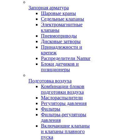
Запорная арматура
Шаровые краны
Седельные клапаны
Электромагнитные
клапаны
Пневмоприводы
Дисковые затворы
Принадлежности и
крепеж
Распределители Namur
Блоки датчиков и
позиционеры
Подготовка воздуха
Комбинации блоков
подготовки воздуха
Маслораспылители
Регуляторы давления
Фильтры
Фильтры-регуляторы
давления
Включающие клапаны
и клапаны плавного
пуска