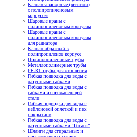
Клапаны запорные (вентили)
с полипропиленовым
корпусом
Шаровые краны с
полипропиленовым корпусом
Шаровые краны с
полипропиленовым корпусом
для радиатора
Клапан обратный в
полипропиленов корпусе
Полипропиленовые трубы
Металлополимерные трубы
PE-RT трубы для отопления
Гибкая подводка для воды с
латунными гайками
Гибкая подводка для воды с
гайками из нержавеющей
стали
Гибкая подводка для воды с
нейлоновой оплеткой и пвх
покрытием
Гибкая подводка для воды с
латунными гайками "Гигант"
Шланги для стиральных и
посудомоечных машин