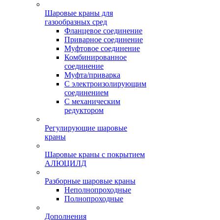
Шаровые краны для
газообразных сред
Фланцевое соединение
Приварное соединение
Муфтовое соединение
Комбинированное
соединение
Муфта/приварка
С электроизолирующим
соединением
С механическим
редуктором
Регулирующие шаровые
краны
Шаровые краны с покрытием
АЛЮЦИЛД
Разборные шаровые краны
Неполнопроходные
Полнопроходные
Дополнения