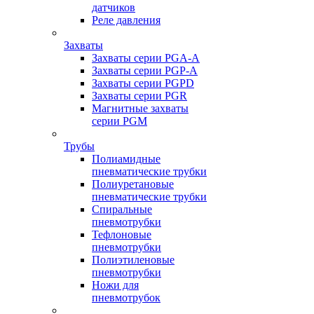
датчиков
Реле давления
Захваты
Захваты серии PGA-A
Захваты серии PGP-A
Захваты серии PGPD
Захваты серии PGR
Магнитные захваты
серии PGM
Трубы
Полиамидные
пневматические трубки
Полиуретановые
пневматические трубки
Спиральные
пневмотрубки
Тефлоновые
пневмотрубки
Полиэтиленовые
пневмотрубки
Ножи для
пневмотрубок