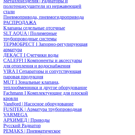
МеталлоИзделия | Радиаторы и
полотенцесушители из нержавеющей
стали
Пневмопривода, пневмогидропривода
РАСПРОДАЖА
Клапаны седельные отсечные
SLT AQUA | Полимерные
трубопроводные системы
ТЕРМОБРЕСТ І Запорно-регулирующая
арматура
ДЕКАСТ І Счетчики воды
CALEFFI І Компоненты и аксессуары
для отопления и водоснабжения
VIRA І Сепараторы и сопутствующая
паровая продукция
MUT І Зональные клапана,
теплообменники и другое оборудование
Fachmann І Комплектующие для плоской
кровли
Vandjord | Насосное оборудование
FUSITEK | Арматура трубопроводная
VARMEGA
АРХИМЕД | Приводы
Русский Радиатор
PEMAKS | Пневматическое