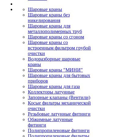
Шаровые краны
Шаровые краны без
никелирования
Шаровые краны для
металлополимерных труб
Шаровые краны со сгоном
Шаровые краны со
встроенным фильтром грубой
очистки
Водоразборные шаровые
краны
Шаровые краны "МИНИ"
Шаровые краны для бытовых
приборов
Шаровые краны для газа
Коллекторы латунные
Запорные клапаны (Вентили)
Косые фильтры механической
очистки
Резьбовые латунные фитинги
Обжимные латунные
фитинги
Полипропиленовые фитинги
Полипропиленовые фильтры