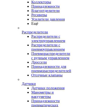
Коллекторы
Принадлежности
Влагоотделители
Ресиверы
Усилители давления
Ещё
Распределители
Распределители с
электроуправлением
Распределители с
пневмоуправлением
Пневмораспределители
с ручным управлением
Дроссели
Принадлежности для
пневмораспределителей
Отсечные клапаны
Датчики
Датчики положения
Манометры и
вакууметры
Принадлежности
пневматических