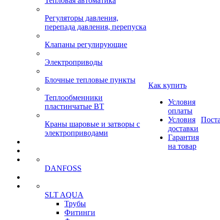
Тепловая автоматика
Регуляторы давления,
перепада давления, перепуска
Клапаны регулирующие
Электроприводы
Блочные тепловые пункты
Как купить
Теплообменники
Условия
пластинчатые ВТ
оплаты
Условия
Пост
Краны шаровые и затворы с
доставки
электроприводами
Гарантия
на товар
DANFOSS
SLT AQUA
Трубы
Фитинги