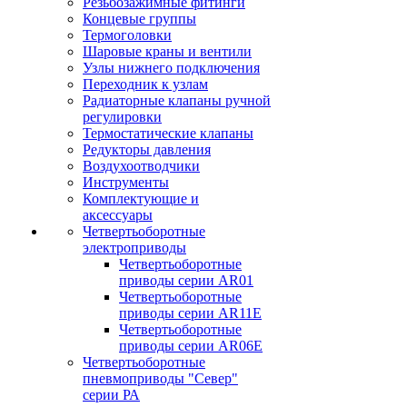
Резьбозажимные фитинги
Концевые группы
Термоголовки
Шаровые краны и вентили
Узлы нижнего подключения
Переходник к узлам
Радиаторные клапаны ручной
регулировки
Термостатические клапаны
Редукторы давления
Воздухоотводчики
Инструменты
Комплектующие и
аксессуары
Четвертьоборотные
электроприводы
Четвертьоборотные
приводы серии AR01
Четвертьоборотные
приводы серии AR11E
Четвертьоборотные
приводы серии AR06E
Четвертьоборотные
пневмоприводы "Север"
серии РА