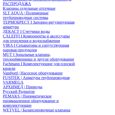
РАСПРОДАЖА
Клапаны седельные отсечные
SLT AQUA | Полимерные
трубопроводные системы
ТЕРМОБРЕСТ І Запорно-регулирующая
арматура
ДЕКАСТ І Счетчики воды
CALEFFI І Компоненты и аксессуары
для отопления и водоснабжения
VIRA І Сепараторы и сопутствующая
паровая продукция
MUT І Зональные клапана,
теплообменники и другое оборудование
Fachmann І Комплектующие для плоской
кровли
Vandjord | Насосное оборудование
FUSITEK | Арматура трубопроводная
VARMEGA
АРХИМЕД | Приводы
Русский Радиатор
PEMAKS | Пневматическое
промышленное оборудование и
комплектующие
WETVEL | Балансировочные клапаны