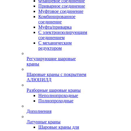
Фланцевое соединение
Приварное соединение
Муфтовое соединение
Комбинированное
соединение
Муфта/приварка
С электроизолирующим
соединением
С механическим
редуктором
Регулирующие шаровые
краны
Шаровые краны с покрытием
АЛЮЦИЛД
Разборные шаровые краны
Неполнопроходные
Полнопроходные
Дополнения
Латунные краны
Шаровые краны для