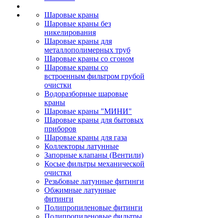
Шаровые краны
Шаровые краны без
никелирования
Шаровые краны для
металлополимерных труб
Шаровые краны со сгоном
Шаровые краны со
встроенным фильтром грубой
очистки
Водоразборные шаровые
краны
Шаровые краны "МИНИ"
Шаровые краны для бытовых
приборов
Шаровые краны для газа
Коллекторы латунные
Запорные клапаны (Вентили)
Косые фильтры механической
очистки
Резьбовые латунные фитинги
Обжимные латунные
фитинги
Полипропиленовые фитинги
Полипропиленовые фильтры