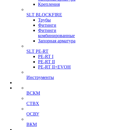
Крепления
SLT BLOCKFIRE
Трубы
Фитинги
Фитинги
комбинированные
Запорная арматура
SLT PE-RT
PE-RT I
PE-RT II
PE-RT II+EVOH
Инструменты
ВСКМ
СТВХ
ОСВУ
ВКМ