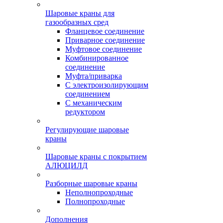
Шаровые краны для
газообразных сред
Фланцевое соединение
Приварное соединение
Муфтовое соединение
Комбинированное
соединение
Муфта/приварка
С электроизолирующим
соединением
С механическим
редуктором
Регулирующие шаровые
краны
Шаровые краны с покрытием
АЛЮЦИЛД
Разборные шаровые краны
Неполнопроходные
Полнопроходные
Дополнения