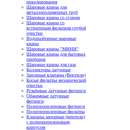
никелирования
Шаровые краны для
металлополимерных труб
Шаровые краны со сгоном
Шаровые краны со
встроенным фильтром грубой
очистки
Водоразборные шаровые
краны
Шаровые краны "МИНИ"
Шаровые краны для бытовых
приборов
Шаровые краны для газа
Коллекторы латунные
Запорные клапаны (Вентили)
Косые фильтры механической
очистки
Резьбовые латунные фитинги
Обжимные латунные
фитинги
Полипропиленовые фитинги
Полипропиленовые фильтры
Клапаны запорные (вентили)
с полипропиленовым
корпусом