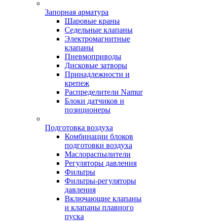
Запорная арматура
Шаровые краны
Седельные клапаны
Электромагнитные
клапаны
Пневмоприводы
Дисковые затворы
Принадлежности и
крепеж
Распределители Namur
Блоки датчиков и
позиционеры
Подготовка воздуха
Комбинации блоков
подготовки воздуха
Маслораспылители
Регуляторы давления
Фильтры
Фильтры-регуляторы
давления
Включающие клапаны
и клапаны плавного
пуска