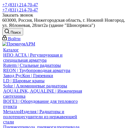
+7 (831) 214-70-47
+7 (831) 214-70-47
Заказать звонок
603000, Россия, Нижегородская область, г. Нижний Новгород,
ул. Яблоневая, 28лит2а (здание "Шинсервиса")
Поиск
Войти
Каталог
НПО АСТА | Регулирующая и
специальная арматура
Ruterm | Стальные радиаторы
REON | Трубопроводная арматура
Завод РусКон | Грязевики
LD | Шаровые краны
Solur | Алюминиевые радиаторы
AQUALINK, AQUALINE | Инженерная
сантехника
ВОГЕЗ | Оборудование для теплового
пункта
МеталлоИзделия | Радиаторы и
полотенцесушители из нержавеющей
стали
Пневмопривода, пневмогидропривода