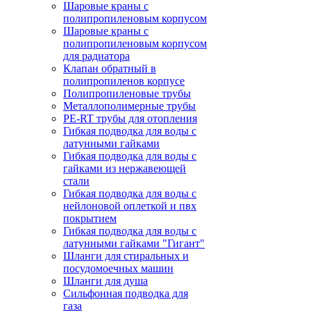
Шаровые краны с
полипропиленовым корпусом
Шаровые краны с
полипропиленовым корпусом
для радиатора
Клапан обратный в
полипропиленов корпусе
Полипропиленовые трубы
Металлополимерные трубы
PE-RT трубы для отопления
Гибкая подводка для воды с
латунными гайками
Гибкая подводка для воды с
гайками из нержавеющей
стали
Гибкая подводка для воды с
нейлоновой оплеткой и пвх
покрытием
Гибкая подводка для воды с
латунными гайками "Гигант"
Шланги для стиральных и
посудомоечных машин
Шланги для душа
Сильфонная подводка для
газа