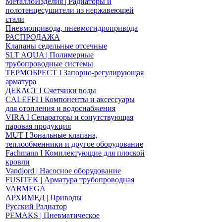
МеталлоИзделия | Радиаторы и
полотенцесушители из нержавеющей
стали
Пневмопривода, пневмогидропривода
РАСПРОДАЖА
Клапаны седельные отсечные
SLT AQUA | Полимерные
трубопроводные системы
ТЕРМОБРЕСТ І Запорно-регулирующая
арматура
ДЕКАСТ І Счетчики воды
CALEFFI І Компоненты и аксессуары
для отопления и водоснабжения
VIRA І Сепараторы и сопутствующая
паровая продукция
MUT І Зональные клапана,
теплообменники и другое оборудование
Fachmann І Комплектующие для плоской
кровли
Vandjord | Насосное оборудование
FUSITEK | Арматура трубопроводная
VARMEGA
АРХИМЕД | Приводы
Русский Радиатор
PEMAKS | Пневматическое