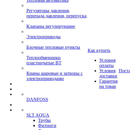
Тепловая автоматика
Регуляторы давления,
перепада давления, перепуска
Клапаны регулирующие
Электроприводы
Блочные тепловые пункты
Как купить
Теплообменники
Условия
пластинчатые ВТ
оплаты
Условия
Пост
Краны шаровые и затворы с
доставки
электроприводами
Гарантия
на товар
DANFOSS
SLT AQUA
Трубы
Фитинги