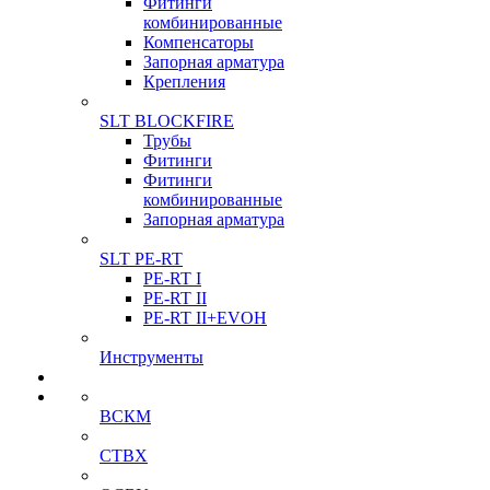
Фитинги
комбинированные
Компенсаторы
Запорная арматура
Крепления
SLT BLOCKFIRE
Трубы
Фитинги
Фитинги
комбинированные
Запорная арматура
SLT PE-RT
PE-RT I
PE-RT II
PE-RT II+EVOH
Инструменты
ВСКМ
СТВХ