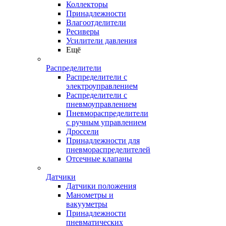
Коллекторы
Принадлежности
Влагоотделители
Ресиверы
Усилители давления
Ещё
Распределители
Распределители с
электроуправлением
Распределители с
пневмоуправлением
Пневмораспределители
с ручным управлением
Дроссели
Принадлежности для
пневмораспределителей
Отсечные клапаны
Датчики
Датчики положения
Манометры и
вакууметры
Принадлежности
пневматических