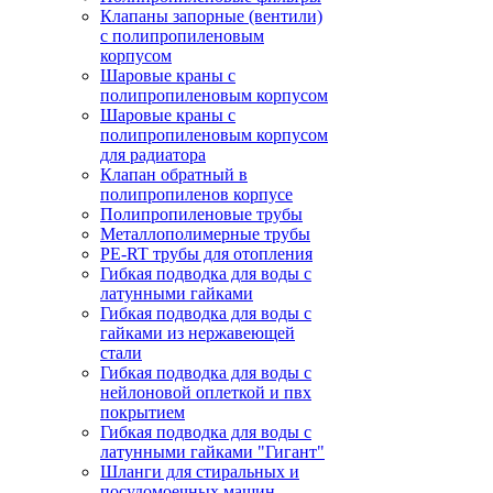
Клапаны запорные (вентили)
с полипропиленовым
корпусом
Шаровые краны с
полипропиленовым корпусом
Шаровые краны с
полипропиленовым корпусом
для радиатора
Клапан обратный в
полипропиленов корпусе
Полипропиленовые трубы
Металлополимерные трубы
PE-RT трубы для отопления
Гибкая подводка для воды с
латунными гайками
Гибкая подводка для воды с
гайками из нержавеющей
стали
Гибкая подводка для воды с
нейлоновой оплеткой и пвх
покрытием
Гибкая подводка для воды с
латунными гайками "Гигант"
Шланги для стиральных и
посудомоечных машин