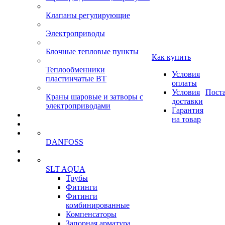
Клапаны регулирующие
Электроприводы
Блочные тепловые пункты
Как купить
Теплообменники
Условия
пластинчатые ВТ
оплаты
Условия
Пост
Краны шаровые и затворы с
доставки
электроприводами
Гарантия
на товар
DANFOSS
SLT AQUA
Трубы
Фитинги
Фитинги
комбинированные
Компенсаторы
Запорная арматура