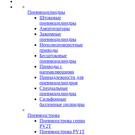
Пневмоцилиндры
Штоковые
пневмоцилиндры
Амортизаторы
Зажимные
пневмоцилиндры
Неполноповоротные
приводы
Бесштоковые
пневмоцилиндры
Приводы с
направляющими
Принадлежности для
пневмоцилиндров
Специальные
пневмоцилиндры
Сильфонные
баллонные цилиндры
Пневмоострова
Пневмоострова серии
PV2T
Пневмоострова PV1T