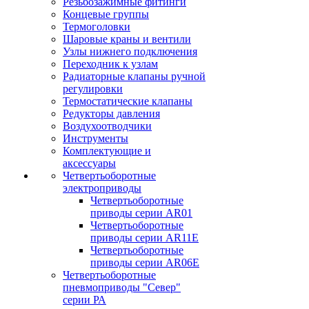
Резьбозажимные фитинги
Концевые группы
Термоголовки
Шаровые краны и вентили
Узлы нижнего подключения
Переходник к узлам
Радиаторные клапаны ручной
регулировки
Термостатические клапаны
Редукторы давления
Воздухоотводчики
Инструменты
Комплектующие и
аксессуары
Четвертьоборотные
электроприводы
Четвертьоборотные
приводы серии AR01
Четвертьоборотные
приводы серии AR11E
Четвертьоборотные
приводы серии AR06E
Четвертьоборотные
пневмоприводы "Север"
серии РА