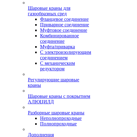
Шаровые краны для
газообразных сред
Фланцевое соединение
Приварное соединение
Муфтовое соединение
Комбинированное
соединение
Муфта/приварка
С электроизолирующим
соединением
С механическим
редуктором
Регулирующие шаровые
краны
Шаровые краны с покрытием
АЛЮЦИЛД
Разборные шаровые краны
Неполнопроходные
Полнопроходные
Дополнения