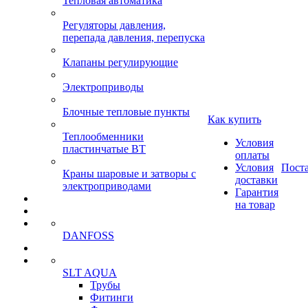
Тепловая автоматика
Регуляторы давления,
перепада давления, перепуска
Клапаны регулирующие
Электроприводы
Блочные тепловые пункты
Как купить
Теплообменники
Условия
пластинчатые ВТ
оплаты
Условия
Пост
Краны шаровые и затворы с
доставки
электроприводами
Гарантия
на товар
DANFOSS
SLT AQUA
Трубы
Фитинги