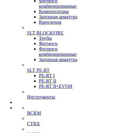
Фитинги
комбинированные
Компенсаторы
Запорная арматура
Крепления
SLT BLOCKFIRE
Трубы
Фитинги
Фитинги
комбинированные
Запорная арматура
SLT PE-RT
PE-RT I
PE-RT II
PE-RT II+EVOH
Инструменты
ВСКМ
СТВХ