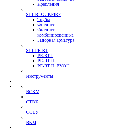
Крепления
SLT BLOCKFIRE
Трубы
Фитинги
Фитинги
комбинированные
Запорная арматура
SLT PE-RT
PE-RT I
PE-RT II
PE-RT II+EVOH
Инструменты
ВСКМ
СТВХ
ОСВУ
ВКМ