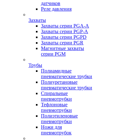
датчиков
Реле давления
Захваты
Захваты серии PGA-A
Захваты серии PGP-A
Захваты серии PGPD
Захваты серии PGR
Магнитные захваты
серии PGM
Трубы
Полиамидные
пневматические трубки
Полиуретановые
пневматические трубки
Спиральные
пневмотрубки
Тефлоновые
пневмотрубки
Полиэтиленовые
пневмотрубки
Ножи для
пневмотрубок