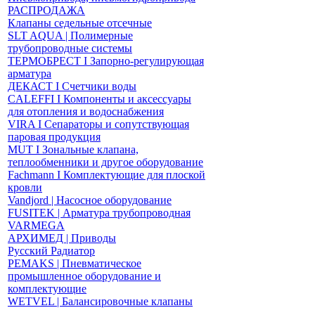
РАСПРОДАЖА
Клапаны седельные отсечные
SLT AQUA | Полимерные
трубопроводные системы
ТЕРМОБРЕСТ І Запорно-регулирующая
арматура
ДЕКАСТ І Счетчики воды
CALEFFI І Компоненты и аксессуары
для отопления и водоснабжения
VIRA І Сепараторы и сопутствующая
паровая продукция
MUT І Зональные клапана,
теплообменники и другое оборудование
Fachmann І Комплектующие для плоской
кровли
Vandjord | Насосное оборудование
FUSITEK | Арматура трубопроводная
VARMEGA
АРХИМЕД | Приводы
Русский Радиатор
PEMAKS | Пневматическое
промышленное оборудование и
комплектующие
WETVEL | Балансировочные клапаны