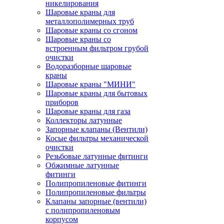
никелирования
Шаровые краны для
металлополимерных труб
Шаровые краны со сгоном
Шаровые краны со
встроенным фильтром грубой
очистки
Водоразборные шаровые
краны
Шаровые краны "МИНИ"
Шаровые краны для бытовых
приборов
Шаровые краны для газа
Коллекторы латунные
Запорные клапаны (Вентили)
Косые фильтры механической
очистки
Резьбовые латунные фитинги
Обжимные латунные
фитинги
Полипропиленовые фитинги
Полипропиленовые фильтры
Клапаны запорные (вентили)
с полипропиленовым
корпусом