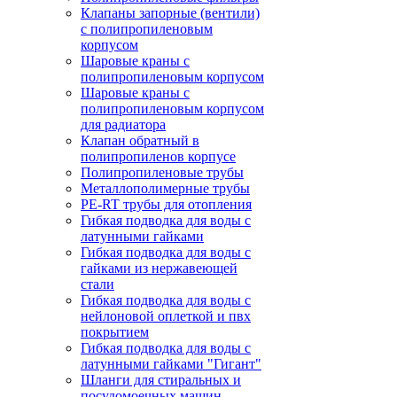
Клапаны запорные (вентили)
с полипропиленовым
корпусом
Шаровые краны с
полипропиленовым корпусом
Шаровые краны с
полипропиленовым корпусом
для радиатора
Клапан обратный в
полипропиленов корпусе
Полипропиленовые трубы
Металлополимерные трубы
PE-RT трубы для отопления
Гибкая подводка для воды с
латунными гайками
Гибкая подводка для воды с
гайками из нержавеющей
стали
Гибкая подводка для воды с
нейлоновой оплеткой и пвх
покрытием
Гибкая подводка для воды с
латунными гайками "Гигант"
Шланги для стиральных и
посудомоечных машин