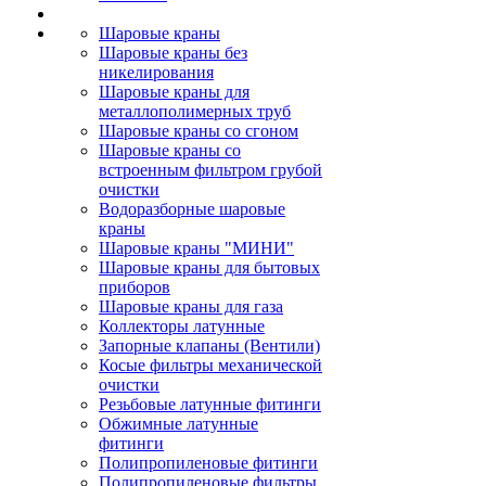
Шаровые краны
Шаровые краны без
никелирования
Шаровые краны для
металлополимерных труб
Шаровые краны со сгоном
Шаровые краны со
встроенным фильтром грубой
очистки
Водоразборные шаровые
краны
Шаровые краны "МИНИ"
Шаровые краны для бытовых
приборов
Шаровые краны для газа
Коллекторы латунные
Запорные клапаны (Вентили)
Косые фильтры механической
очистки
Резьбовые латунные фитинги
Обжимные латунные
фитинги
Полипропиленовые фитинги
Полипропиленовые фильтры