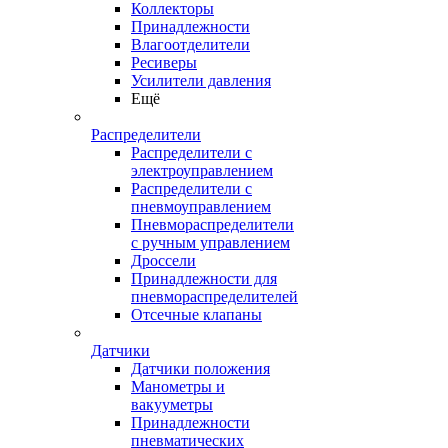
Коллекторы
Принадлежности
Влагоотделители
Ресиверы
Усилители давления
Ещё
Распределители
Распределители с
электроуправлением
Распределители с
пневмоуправлением
Пневмораспределители
с ручным управлением
Дроссели
Принадлежности для
пневмораспределителей
Отсечные клапаны
Датчики
Датчики положения
Манометры и
вакууметры
Принадлежности
пневматических