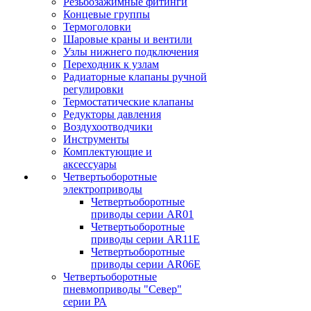
Резьбозажимные фитинги
Концевые группы
Термоголовки
Шаровые краны и вентили
Узлы нижнего подключения
Переходник к узлам
Радиаторные клапаны ручной
регулировки
Термостатические клапаны
Редукторы давления
Воздухоотводчики
Инструменты
Комплектующие и
аксессуары
Четвертьоборотные
электроприводы
Четвертьоборотные
приводы серии AR01
Четвертьоборотные
приводы серии AR11E
Четвертьоборотные
приводы серии AR06E
Четвертьоборотные
пневмоприводы "Север"
серии РА