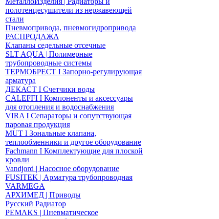
МеталлоИзделия | Радиаторы и
полотенцесушители из нержавеющей
стали
Пневмопривода, пневмогидропривода
РАСПРОДАЖА
Клапаны седельные отсечные
SLT AQUA | Полимерные
трубопроводные системы
ТЕРМОБРЕСТ І Запорно-регулирующая
арматура
ДЕКАСТ І Счетчики воды
CALEFFI І Компоненты и аксессуары
для отопления и водоснабжения
VIRA І Сепараторы и сопутствующая
паровая продукция
MUT І Зональные клапана,
теплообменники и другое оборудование
Fachmann І Комплектующие для плоской
кровли
Vandjord | Насосное оборудование
FUSITEK | Арматура трубопроводная
VARMEGA
АРХИМЕД | Приводы
Русский Радиатор
PEMAKS | Пневматическое