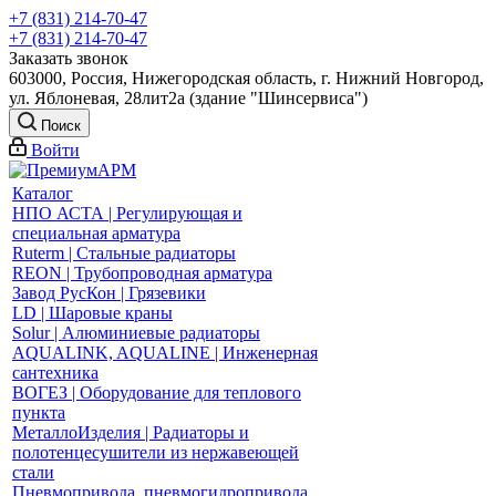
+7 (831) 214-70-47
+7 (831) 214-70-47
Заказать звонок
603000, Россия, Нижегородская область, г. Нижний Новгород,
ул. Яблоневая, 28лит2а (здание "Шинсервиса")
Поиск
Войти
Каталог
НПО АСТА | Регулирующая и
специальная арматура
Ruterm | Стальные радиаторы
REON | Трубопроводная арматура
Завод РусКон | Грязевики
LD | Шаровые краны
Solur | Алюминиевые радиаторы
AQUALINK, AQUALINE | Инженерная
сантехника
ВОГЕЗ | Оборудование для теплового
пункта
МеталлоИзделия | Радиаторы и
полотенцесушители из нержавеющей
стали
Пневмопривода, пневмогидропривода