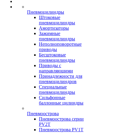
Пневмоцилиндры
Штоковые
пневмоцилиндры
Амортизаторы
Зажимные
пневмоцилиндры
Неполноповоротные
приводы
Бесштоковые
пневмоцилиндры
Приводы с
направляющими
Принадлежности для
пневмоцилиндров
Специальные
пневмоцилиндры
Сильфонные
баллонные цилиндры
Пневмоострова
Пневмоострова серии
PV2T
Пневмоострова PV1T