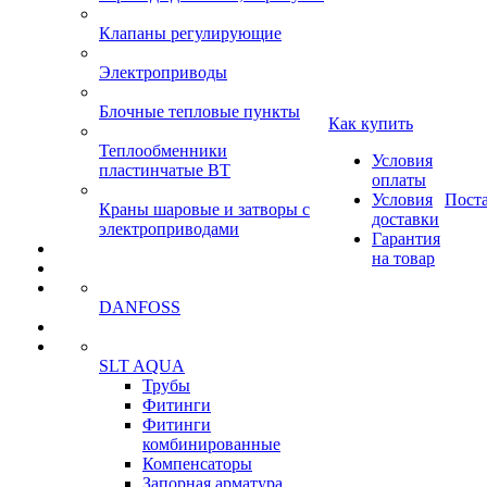
Клапаны регулирующие
Электроприводы
Блочные тепловые пункты
Как купить
Теплообменники
Условия
пластинчатые ВТ
оплаты
Условия
Пост
Краны шаровые и затворы с
доставки
электроприводами
Гарантия
на товар
DANFOSS
SLT AQUA
Трубы
Фитинги
Фитинги
комбинированные
Компенсаторы
Запорная арматура