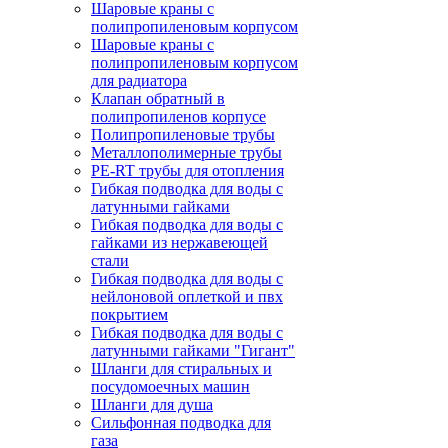
Шаровые краны с
полипропиленовым корпусом
Шаровые краны с
полипропиленовым корпусом
для радиатора
Клапан обратный в
полипропиленов корпусе
Полипропиленовые трубы
Металлополимерные трубы
PE-RT трубы для отопления
Гибкая подводка для воды с
латунными гайками
Гибкая подводка для воды с
гайками из нержавеющей
стали
Гибкая подводка для воды с
нейлоновой оплеткой и пвх
покрытием
Гибкая подводка для воды с
латунными гайками "Гигант"
Шланги для стиральных и
посудомоечных машин
Шланги для душа
Сильфонная подводка для
газа