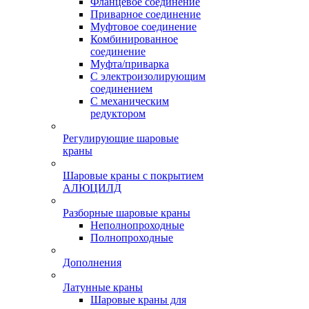
Фланцевое соединение
Приварное соединение
Муфтовое соединение
Комбинированное
соединение
Муфта/приварка
С электроизолирующим
соединением
С механическим
редуктором
Регулирующие шаровые
краны
Шаровые краны с покрытием
АЛЮЦИЛД
Разборные шаровые краны
Неполнопроходные
Полнопроходные
Дополнения
Латунные краны
Шаровые краны для