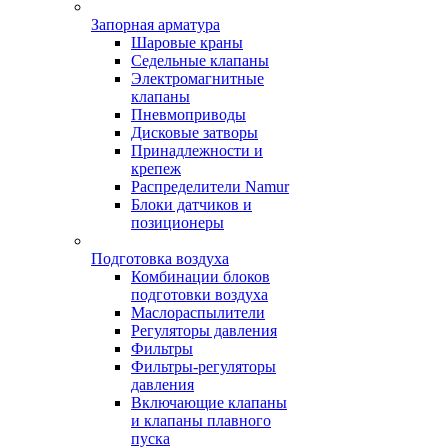
Запорная арматура
Шаровые краны
Седельные клапаны
Электромагнитные
клапаны
Пневмоприводы
Дисковые затворы
Принадлежности и
крепеж
Распределители Namur
Блоки датчиков и
позиционеры
Подготовка воздуха
Комбинации блоков
подготовки воздуха
Маслораспылители
Регуляторы давления
Фильтры
Фильтры-регуляторы
давления
Включающие клапаны
и клапаны плавного
пуска